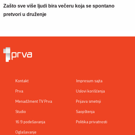
Zašto sve više ljudi bira večeru koja se spontano
pretvori u druženje
Kontakt
Impresum sajta
Prva
Uslovi korišćenja
Menadžment TV Prva
Prijava smetnji
Studio
Saopštenja
16:9 podešavanja
Politika privatnosti
Oglašavanje