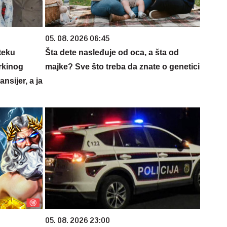
05. 08. 2026 06:45
teku
Šta dete nasleđuje od oca, a šta od
rkinog
majke? Sve što treba da znate o genetici
nsijer, a ja
05. 08. 2026 23:00