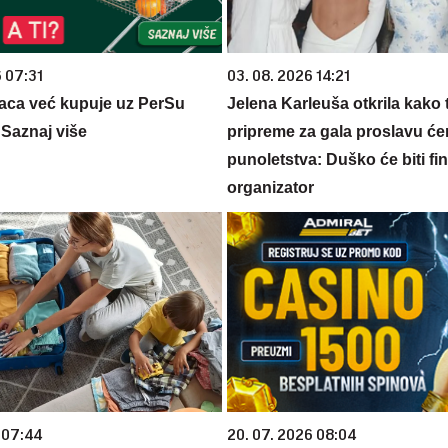
6 07:31
03. 08. 2026 14:21
aca već kupuje uz PerSu
Jelena Karleuša otkrila kako 
? Saznaj više
pripreme za gala proslavu će
punoletstva: Duško će biti fina
organizator
 07:44
20. 07. 2026 08:04