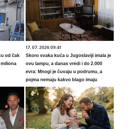
17. 07. 2026 09:41
cu od čak
Skoro svaka kuća u Jugoslaviji imala je
 miliona
ovu lampu, a danas vredi i do 2.000
evra: Mnogi je čuvaju u podrumu, a
pojma nemaju kakvo blago imaju