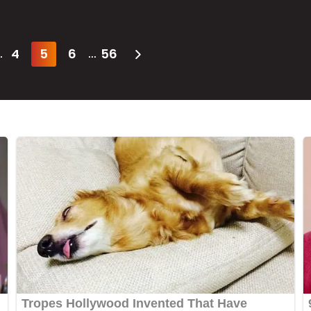
4
5
6
56
.
...