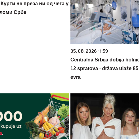
Курти не преза ни од чега у
сломи Србе
05. 08. 2026 11:59
Centralna Srbija dobija bolni
12 spratova - država ulaže 85
evra