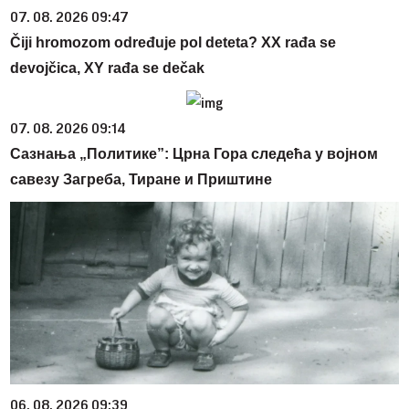
07. 08. 2026 09:47
Čiji hromozom određuje pol deteta? XX rađa se
devojčica, XY rađa se dečak
07. 08. 2026 09:14
Сазнања „Политике”: Црна Гора следећа у војном
савезу Загреба, Тиране и Приштине
06. 08. 2026 09:39