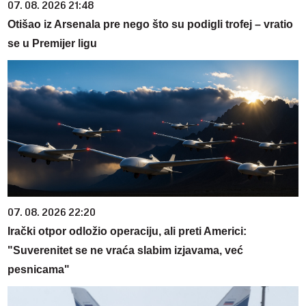
07. 08. 2026 21:48
Otišao iz Arsenala pre nego što su podigli trofej – vratio
se u Premijer ligu
07. 08. 2026 22:20
Irački otpor odložio operaciju, ali preti Americi:
"Suverenitet se ne vraća slabim izjavama, već
pesnicama"