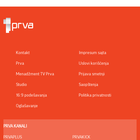
Kontakt
Impresum sajta
Prva
Uslovi korišćenja
Menadžment TV Prva
Prijava smetnji
Studio
Saopštenja
16:9 podešavanja
Politika privatnosti
Oglašavanje
PRVA KANALI
PRVAPLUS
PRVAKICK