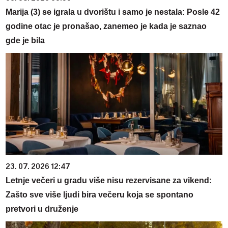
Marija (3) se igrala u dvorištu i samo je nestala: Posle 42
godine otac je pronašao, zanemeo je kada je saznao
gde je bila
23. 07. 2026 12:47
Letnje večeri u gradu više nisu rezervisane za vikend:
Zašto sve više ljudi bira večeru koja se spontano
pretvori u druženje