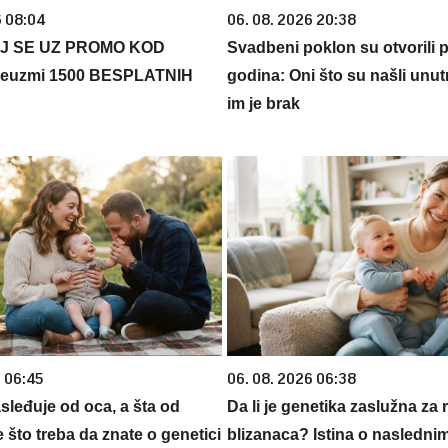
6 08:04
06. 08. 2026 20:38
J SE UZ PROMO KOD
Svadbeni poklon su otvorili 
euzmi 1500 BESPLATNIH
godina: Oni što su našli unut
im je brak
6 06:45
06. 08. 2026 06:38
sleđuje od oca, a šta od
Da li je genetika zaslužna za 
što treba da znate o genetici
blizanaca? Istina o nasledni