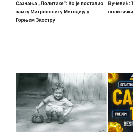
Сазнања „Политике”: Ко је поставио
Вучевић: Ђ
замку Митрополиту Методију у
политичк
Горњем Заостру