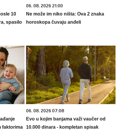
06. 08. 2026 21:00
posle 10
Ne može im niko ništa: Ova 2 znaka
ra, spasilo
horoskopa čuvaju anđeli
06. 08. 2026 07:08
rađanje
Evo u kojim banjama važi vaučer od
m faktorima
10.000 dinara - kompletan spisak