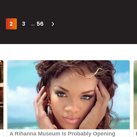
2
3
56
...