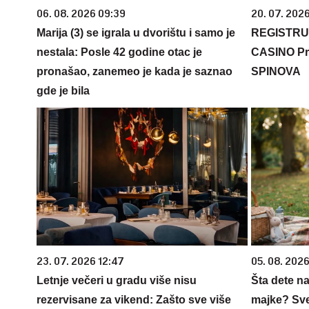
06. 08. 2026 09:39
20. 07. 202
Marija (3) se igrala u dvorištu i samo je
REGISTRU
nestala: Posle 42 godine otac je
CASINO Pr
pronašao, zanemeo je kada je saznao
SPINOVA
gde je bila
23. 07. 2026 12:47
05. 08. 202
Letnje večeri u gradu više nisu
Šta dete na
rezervisane za vikend: Zašto sve više
majke? Sve 