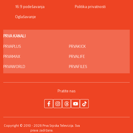
16:9 podešavanja
Politika privatnosti
Oglašavanje
PRVA KANALI
PRVAPLUS
PRVAKICK
PRVAMAX
PRVALIFE
PRVAWORLD
PRVAFILES
Pratite nas
Copyright © 2010 - 2026 Prva Srpska Televizija. Sva
prava zadržana.