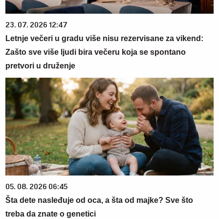
23. 07. 2026 12:47
Letnje večeri u gradu više nisu rezervisane za vikend:
Zašto sve više ljudi bira večeru koja se spontano
pretvori u druženje
05. 08. 2026 06:45
Šta dete nasleđuje od oca, a šta od majke? Sve što
treba da znate o genetici