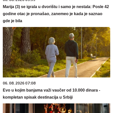
Marija (3) se igrala u dvorištu i samo je nestala: Posle 42
godine otac je pronašao, zanemeo je kada je saznao
gde je bila
06. 08. 2026 07:08
Evo u kojim banjama važi vaučer od 10.000 dinara -
kompletan spisak destinacija u Srbiji