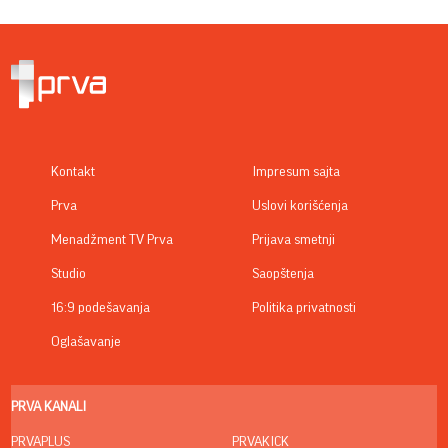
Kontakt
Impresum sajta
Prva
Uslovi korišćenja
Menadžment TV Prva
Prijava smetnji
Studio
Saopštenja
16:9 podešavanja
Politika privatnosti
Oglašavanje
PRVA KANALI
PRVAPLUS
PRVAKICK