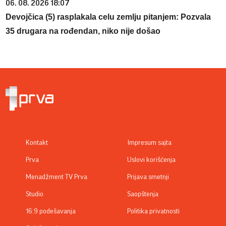
06. 08. 2026 18:07
Devojčica (5) rasplakala celu zemlju pitanjem: Pozvala
35 drugara na rođendan, niko nije došao
Kontakt
Impresum sajta
Prva
Uslovi korišćenja
Menadžment TV Prva
Prijava smetnji
Studio
Saopštenja
16:9 podešavanja
Politika privatnosti