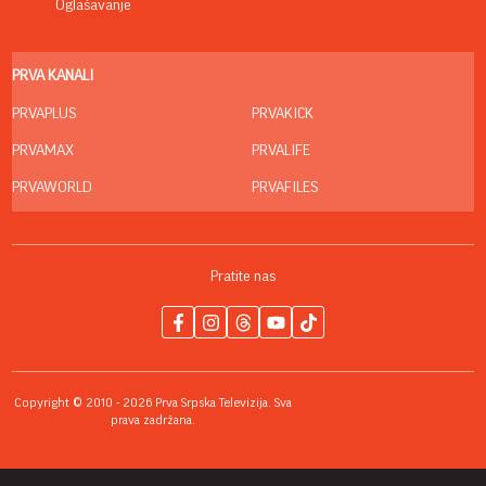
Oglašavanje
PRVA KANALI
PRVAPLUS
PRVAKICK
PRVAMAX
PRVALIFE
PRVAWORLD
PRVAFILES
Pratite nas
Copyright © 2010 - 2026 Prva Srpska Televizija. Sva
prava zadržana.