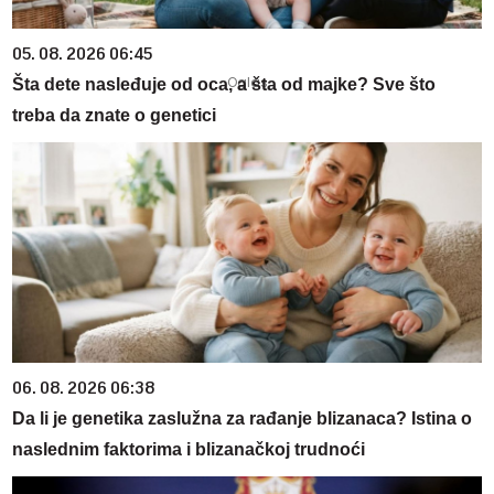
05. 08. 2026 06:45
Šta dete nasleđuje od oca, a šta od majke? Sve što
treba da znate o genetici
06. 08. 2026 06:38
Da li je genetika zaslužna za rađanje blizanaca? Istina o
naslednim faktorima i blizanačkoj trudnoći