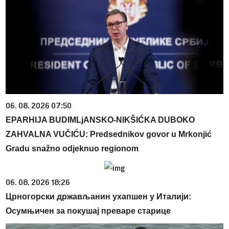
06. 08. 2026 07:50
EPARHIJA BUDIMLjANSKO-NIKŠIĆKA DUBOKO
ZAHVALNA VUČIĆU: Predsednikov govor u Mrkonjić
Gradu snažno odjeknuo regionom
06. 08. 2026 18:26
Црногорски држављанин ухапшен у Италији:
Осумњичен за покушај преваре старице