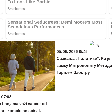
05. 08. 2026 15:45
Сазнања „Политике”: Ко је
замку Митрополиту Методиј
Горњем Заостру
6 07:08
m banjama važi vaučer od
ara - kompletan spisak