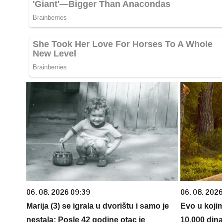
06. 08. 2026 09:39
06. 08. 202
Marija (3) se igrala u dvorištu i samo je
Evo u koji
nestala: Posle 42 godine otac je
10.000 din