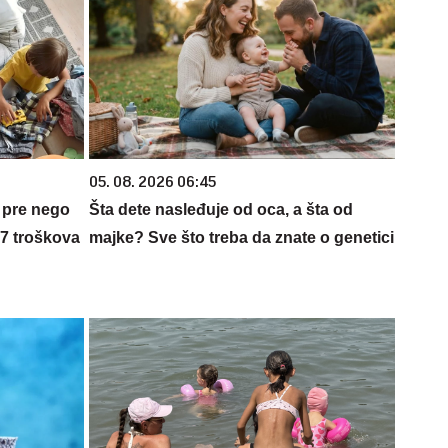
05. 08. 2026 06:45
 pre nego
Šta dete nasleđuje od oca, a šta od
 7 troškova
majke? Sve što treba da znate o genetici