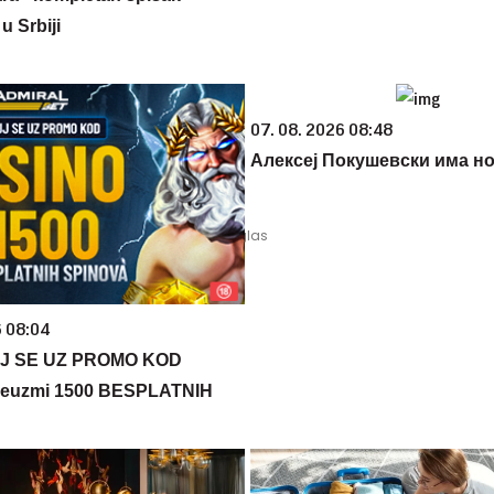
u Srbiji
07. 08. 2026 08:48
Алексеј Покушевски има но
6 08:04
J SE UZ PROMO KOD
euzmi 1500 BESPLATNIH