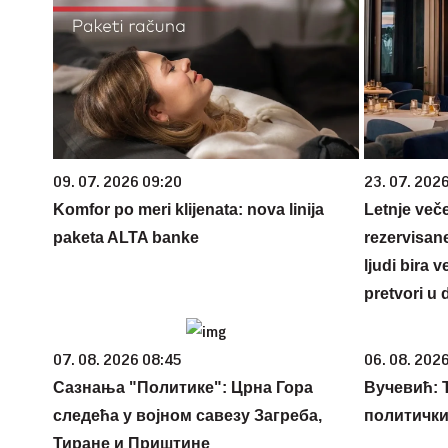
09. 07. 2026 09:20
23. 07. 202
Komfor po meri klijenata: nova linija
Letnje veče
paketa ALTA banke
rezervisane
ljudi bira 
pretvori u 
07. 08. 2026 08:45
06. 08. 2026
Сазнања "Политике": Црна Гора
Вучевић: Ђ
следећа у војном савезу Загреба,
политичк
Тиране и Приштине