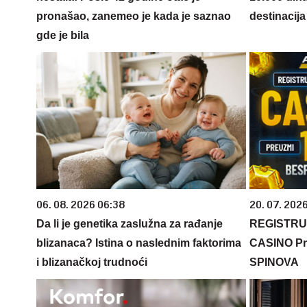
pronašao, zanemeo je kada je saznao
destinacija 
gde je bila
06. 08. 2026 06:38
20. 07. 202
Da li je genetika zaslužna za rađanje
REGISTRU
blizanaca? Istina o naslednim faktorima
CASINO Pr
i blizanačkoj trudnoći
SPINOVA