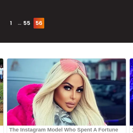
1
55
56
...