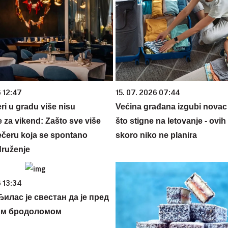
6 12:47
15. 07. 2026 07:44
ri u gradu više nisu
Većina građana izgubi novac
 za vikend: Zašto sve više
što stigne na letovanje - ovih
večeru koja se spontano
skoro niko ne planira
druženje
 13:34
илас је свестан да је пред
им бродоломом