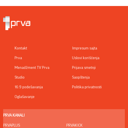
Kontakt
Impresum sajta
Prva
Uslovi korišćenja
Menadžment TV Prva
Prijava smetnji
Studio
Saopštenja
16:9 podešavanja
Politika privatnosti
Oglašavanje
PRVA KANALI
PRVAPLUS
PRVAKICK