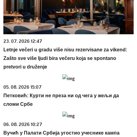
23. 07. 2026 12:47
Letnje večeri u gradu više nisu rezervisane za vikend:
Zašto sve više ljudi bira večeru koja se spontano
pretvori u druženje
05. 08. 2026 15:07
Петковић: Курти не преза ни од чега у жељи да
сломи Србе
06. 08. 2026 10:27
Вучић у Палати Србија угостио учеснике кампа