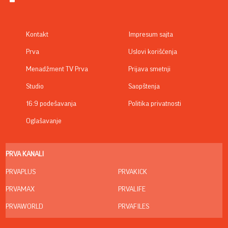
Kontakt
Impresum sajta
Prva
Uslovi korišćenja
Menadžment TV Prva
Prijava smetnji
Studio
Saopštenja
16:9 podešavanja
Politika privatnosti
Oglašavanje
PRVA KANALI
PRVAPLUS
PRVAKICK
PRVAMAX
PRVALIFE
PRVAWORLD
PRVAFILES