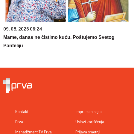
09. 08. 2026 06:24
Mame, danas ne čistimo kuću. Poštujemo Svetog
Panteliju
Kontakt
Impresum sajta
Prva
Uslovi korišćenja
Menadžment TV Prva
Prijava smetnji