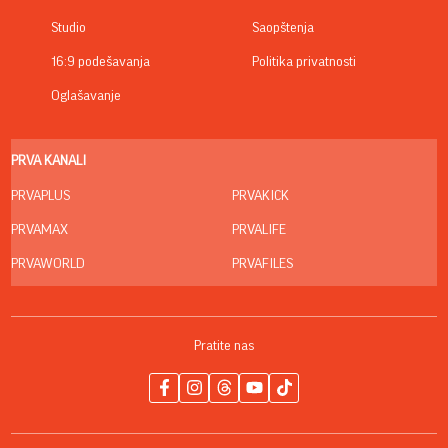
Studio
Saopštenja
16:9 podešavanja
Politika privatnosti
Oglašavanje
PRVA KANALI
PRVAPLUS
PRVAKICK
PRVAMAX
PRVALIFE
PRVAWORLD
PRVAFILES
Pratite nas