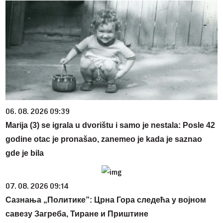
06. 08. 2026 09:39
Marija (3) se igrala u dvorištu i samo je nestala: Posle 42
godine otac je pronašao, zanemeo je kada je saznao
gde je bila
07. 08. 2026 09:14
Сазнања „Политике”: Црна Гора следећа у војном
савезу Загреба, Тиране и Приштине