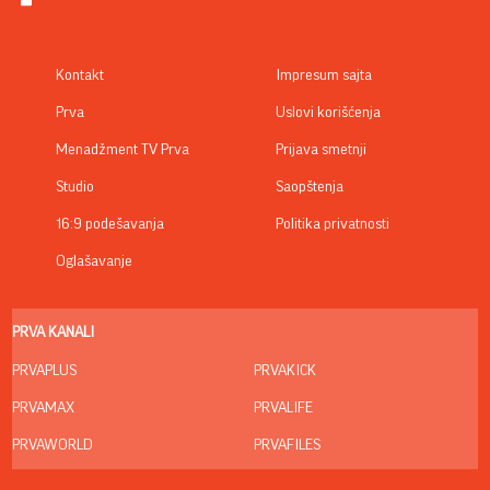
Kontakt
Impresum sajta
Prva
Uslovi korišćenja
Menadžment TV Prva
Prijava smetnji
Studio
Saopštenja
16:9 podešavanja
Politika privatnosti
Oglašavanje
PRVA KANALI
PRVAPLUS
PRVAKICK
PRVAMAX
PRVALIFE
PRVAWORLD
PRVAFILES