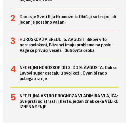
Danas je Sveti Ilija Gromovnik: Običaji su brojni, ali
jedan je posebno važan!
HOROSKOP ZA SREDU, 5. AVGUST: Bikovi vrlo
neraspoloženi, Blizanci imaju probleme na poslu,
Vage će privući vesela i duhovita osoba
NEDELJNI HOROSKOP OD 3. DO 9. AVGUSTA: Dok se
Lavovi super osećaju u svoj koži, Ovan bi rado
pobegao iz nje
NEDELJNA ASTRO PROGNOZA VLADIMIRA VLAJIĆA:
Sve pršti od strasti i flerta, jedan znak čeka VELIKO
IZNENAĐENJE!