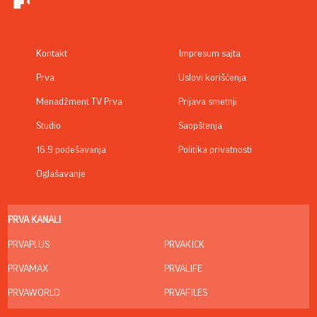
Kontakt
Impresum sajta
Prva
Uslovi korišćenja
Menadžment TV Prva
Prijava smetnji
Studio
Saopštenja
16:9 podešavanja
Politika privatnosti
Oglašavanje
PRVA KANALI
PRVAPLUS
PRVAKICK
PRVAMAX
PRVALIFE
PRVAWORLD
PRVAFILES