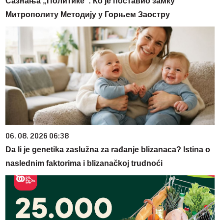
Сазнања „Политике”: Ко је поставио замку
Митрополиту Методију у Горњем Заостру
06. 08. 2026 06:38
Da li je genetika zaslužna za rađanje blizanaca? Istina o
naslednim faktorima i blizanačkoj trudnoći