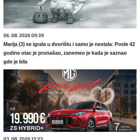
06. 08. 2026 09:39
Marija (3) se igrala u dvorištu i samo je nestala: Posle 42
godine otac je pronašao, zanemeo je kada je saznao
gde je bila
03. 08. 2026 13:23