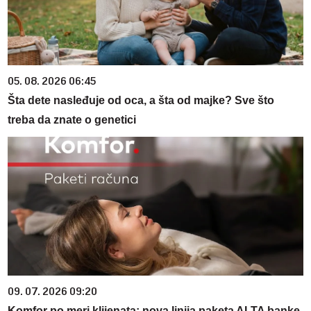
05. 08. 2026 06:45
Šta dete nasleđuje od oca, a šta od majke? Sve što
treba da znate o genetici
09. 07. 2026 09:20
Komfor po meri klijenata: nova linija paketa ALTA banke