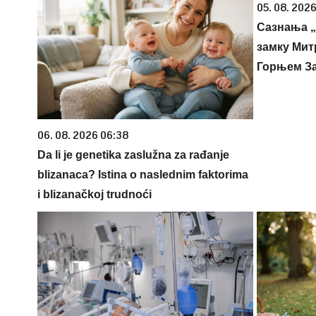
05. 08. 2026
Сазнања „
замку Мит
Горњем З
06. 08. 2026 06:38
Da li je genetika zaslužna za rađanje
blizanaca? Istina o naslednim faktorima
i blizanačkoj trudnoći