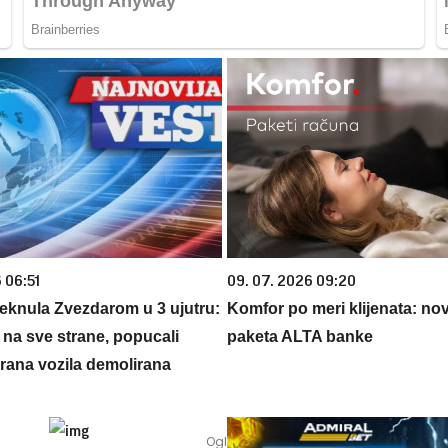
 06:51
09. 07. 2026 09:20
knula Zvezdarom u 3 ujutru:
Komfor po meri klijenata: nova
li na sve strane, popucali
paketa ALTA banke
kirana vozila demolirana