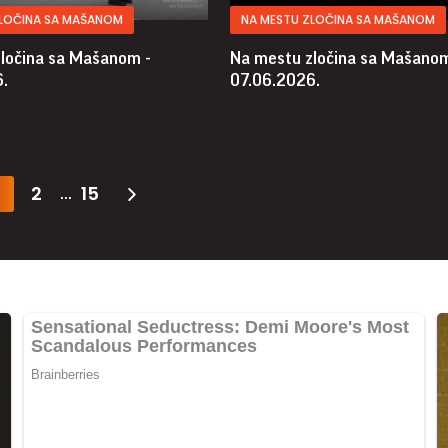
ZLOČINA SA MAŠANOM
NA MESTU ZLOČINA SA MAŠANOM
ločina sa Mašanom -
Na mestu zločina sa Mašanom
.
07.06.2026.
2
15
...