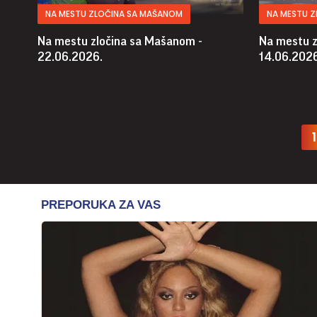
NA MESTU ZLOČINA SA MAŠANOM
NA MESTU 
Na mestu zločina sa Mašanom -
Na mestu z
22.06.2026.
14.06.2026
1