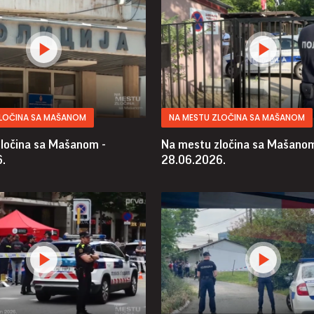
ZLOČINA SA MAŠANOM
NA MESTU ZLOČINA SA MAŠANOM
ločina sa Mašanom -
Na mestu zločina sa Mašanom
.
28.06.2026.