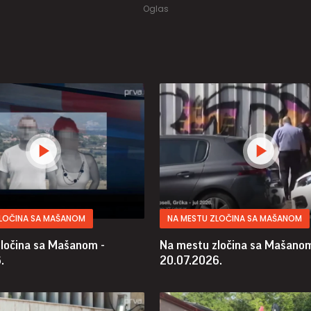
ZLOČINA SA MAŠANOM
NA MESTU ZLOČINA SA MAŠANOM
ločina sa Mašanom -
Na mestu zločina sa Mašanom
.
20.07.2026.