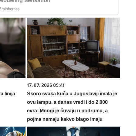
17. 07. 2026 09:41
 linija
Skoro svaka kuća u Jugoslaviji imala je
ovu lampu, a danas vredi i do 2.000
evra: Mnogi je čuvaju u podrumu, a
pojma nemaju kakvo blago imaju