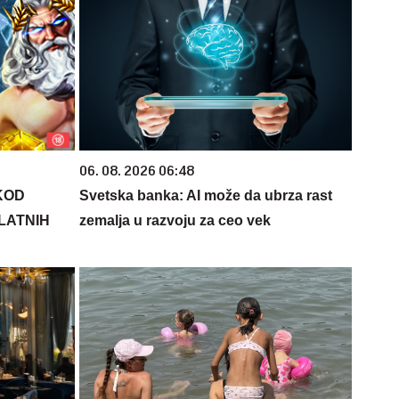
06. 08. 2026 06:48
KOD
Svetska banka: AI može da ubrza rast
PLATNIH
zemalja u razvoju za ceo vek