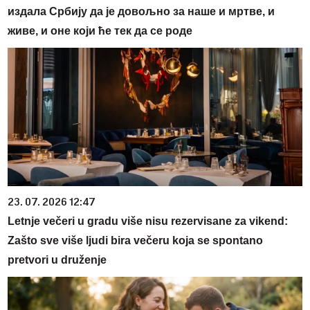
издала Србију да је довољно за наше и мртве, и
живе, и оне који ће тек да се роде
23. 07. 2026 12:47
Letnje večeri u gradu više nisu rezervisane za vikend:
Zašto sve više ljudi bira večeru koja se spontano
pretvori u druženje