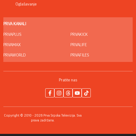
Oglašavanje
PRVA KANALI
PRVAPLUS
PRVAKICK
PRVAMAX
PRVALIFE
PRVAWORLD
PRVAFILES
Pratite nas
Copyright © 2010 - 2026 Prva Srpska Televizija. Sva
prava zadržana.