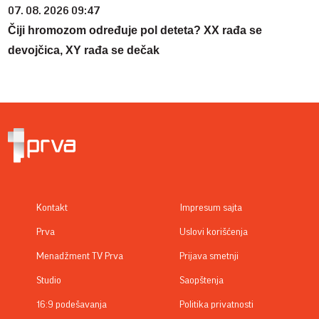
07. 08. 2026 09:47
Čiji hromozom određuje pol deteta? XX rađa se
devojčica, XY rađa se dečak
Kontakt
Impresum sajta
Prva
Uslovi korišćenja
Menadžment TV Prva
Prijava smetnji
Studio
Saopštenja
16:9 podešavanja
Politika privatnosti