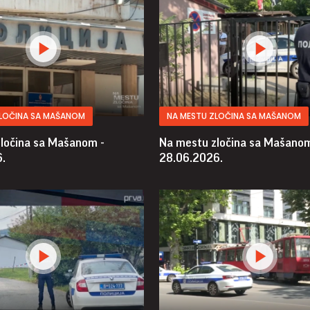
ZLOČINA SA MAŠANOM
NA MESTU ZLOČINA SA MAŠANOM
ločina sa Mašanom -
Na mestu zločina sa Mašanom
.
28.06.2026.