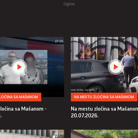
ZLOČINA SA MAŠANOM
NA MESTU ZLOČINA SA MAŠANOM
ločina sa Mašanom -
Na mestu zločina sa Mašanom
.
20.07.2026.