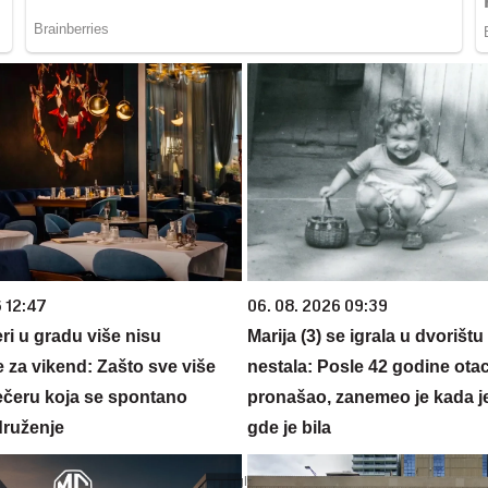
6 12:47
06. 08. 2026 09:39
ri u gradu više nisu
Marija (3) se igrala u dvorištu
 za vikend: Zašto sve više
nestala: Posle 42 godine otac
večeru koja se spontano
pronašao, zanemeo je kada j
druženje
gde je bila