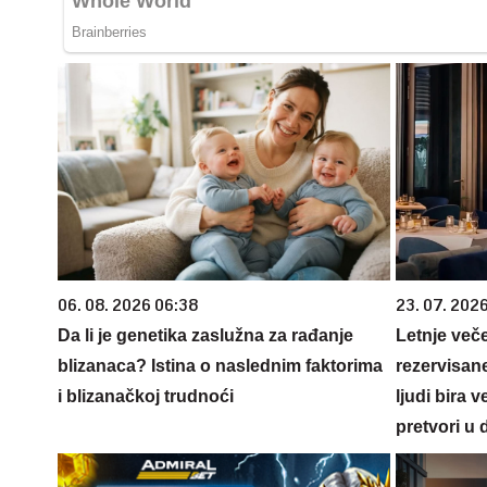
06. 08. 2026 06:38
23. 07. 202
Da li je genetika zaslužna za rađanje
Letnje veče
blizanaca? Istina o naslednim faktorima
rezervisane
i blizanačkoj trudnoći
ljudi bira 
pretvori u 