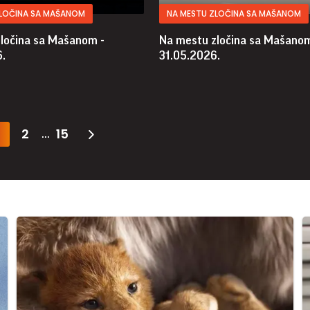
ZLOČINA SA MAŠANOM
NA MESTU ZLOČINA SA MAŠANOM
ločina sa Mašanom -
Na mestu zločina sa Mašanom
.
31.05.2026.
2
15
...