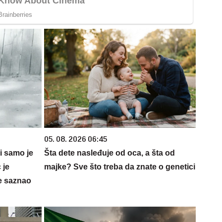
05. 08. 2026 06:45
 i samo je
Šta dete nasleđuje od oca, a šta od
 je
majke? Sve što treba da znate o genetici
e saznao