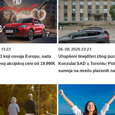
 13:23
06. 08. 2026 22:23
 1 koji osvaja Evropu, sada
Uhapšeni tinejdžeri zbog pu
noj akcijskoj ceni od 19.990€
Konzulat SAD u Torontu: Poli
sumnja na mrežu plaćenih n