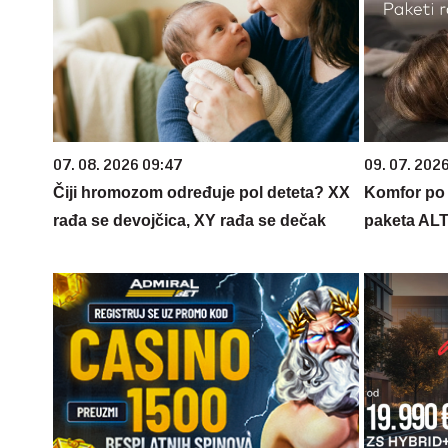
07. 08. 2026 09:47
09. 07. 202
Čiji hromozom određuje pol deteta? XX
Komfor po m
rađa se devojčica, XY rađa se dečak
paketa AL