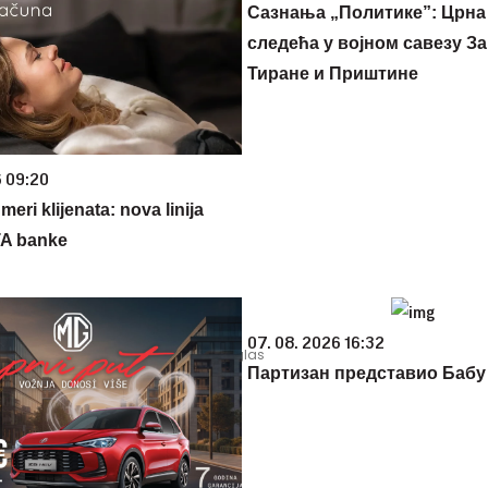
Сазнања „Политике”: Црна
следећа у војном савезу За
Тиране и Приштине
6 09:20
eri klijenata: nova linija
TA banke
07. 08. 2026 16:32
Партизан представио Бабу