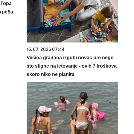
 Гора
греба,
15. 07. 2026 07:44
Većina građana izgubi novac pre nego
što stigne na letovanje - ovih 7 troškova
skoro niko ne planira