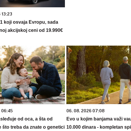
 13:23
 1 koji osvaja Evropu, sada
noj akcijskoj ceni od 19.990€
6 06:45
06. 08. 2026 07:08
sleđuje od oca, a šta od
Evo u kojim banjama važi va
što treba da znate o genetici
10.000 dinara - kompletan sp