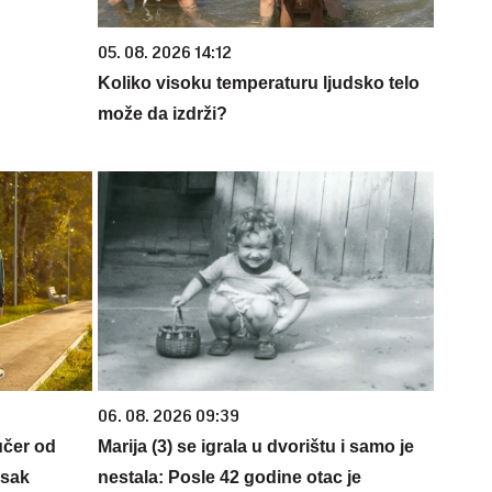
05. 08. 2026 14:12
Koliko visoku temperaturu ljudsko telo
može da izdrži?
06. 08. 2026 09:39
učer od
Marija (3) se igrala u dvorištu i samo je
isak
nestala: Posle 42 godine otac je