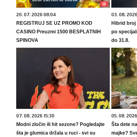
20. 07. 2026 08:04
03. 08. 2026
REGISTRUJ SE UZ PROMO KOD
Hibrid broj
CASINO Preuzmi 1500 BESPLATNIH
po specijal
SPINOVA
do 31.8.
07. 08. 2026 15:30
05. 08. 202
Modni zločin ili hit sezone? Pogledajte
Šta dete na
šta je glumica držala u ruci - svi su
majke? Sve 