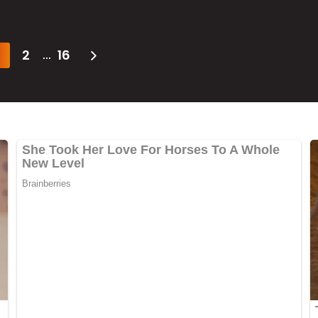
2
16
...