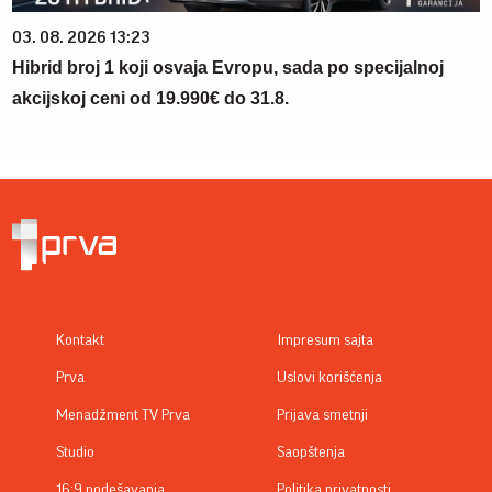
03. 08. 2026 13:23
Hibrid broj 1 koji osvaja Evropu, sada po specijalnoj
akcijskoj ceni od 19.990€ do 31.8.
Kontakt
Impresum sajta
Prva
Uslovi korišćenja
Menadžment TV Prva
Prijava smetnji
Studio
Saopštenja
16:9 podešavanja
Politika privatnosti