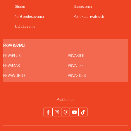
Studio
Saopštenja
16:9 podešavanja
Politika privatnosti
Oglašavanje
PRVA KANALI
PRVAPLUS
PRVAKICK
PRVAMAX
PRVALIFE
PRVAWORLD
PRVAFILES
Pratite nas