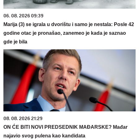
06. 08. 2026 09:39
Marija (3) se igrala u dvorištu i samo je nestala: Posle 42
godine otac je pronašao, zanemeo je kada je saznao
gde je bila
08. 08. 2026 21:29
ON ĆE BITI NOVI PREDSEDNIK MAĐARSKE? Mađar
najavio svog pulena kao kandidata