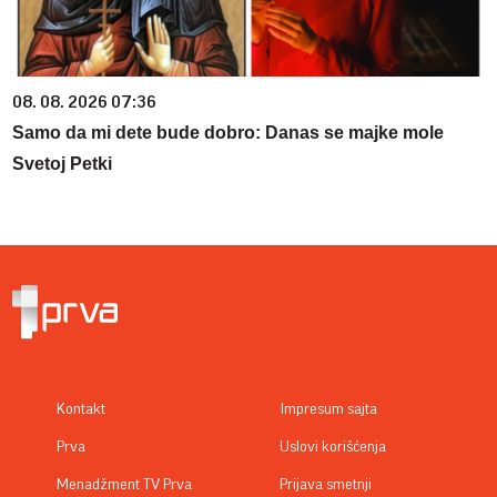
08. 08. 2026 07:36
Samo da mi dete bude dobro: Danas se majke mole
Svetoj Petki
Kontakt
Impresum sajta
Prva
Uslovi korišćenja
Menadžment TV Prva
Prijava smetnji