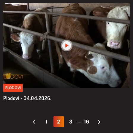
PLODOVI
Plodovi - 04.04.2026.
1
2
3
16
...