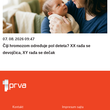
07. 08. 2026 09:47
Čiji hromozom određuje pol deteta? XX rađa se
devojčica, XY rađa se dečak
Kontakt
Impresum sajta