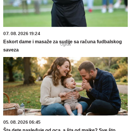
07. 08. 2026 19:24
Eskort dame i masaže za sudije sa računa fudbalskog
saveza
05. 08. 2026 06:45
Šta dete nasleđuje od oca, a šta od majke? Sve što