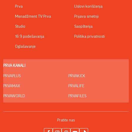
Prva
Uslovi korišćenja
Menadžment TV Prva
Prijava smetnji
Studio
Saopštenja
16:9 podešavanja
Politika privatnosti
Oglašavanje
PRVA KANALI
PRVAPLUS
PRVAKICK
PRVAMAX
PRVALIFE
PRVAWORLD
PRVAFILES
Pratite nas