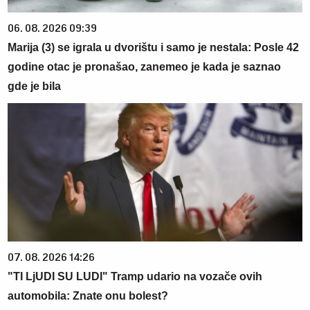
06. 08. 2026 09:39
Marija (3) se igrala u dvorištu i samo je nestala: Posle 42
godine otac je pronašao, zanemeo je kada je saznao
gde je bila
07. 08. 2026 14:26
"TI LjUDI SU LUDI" Tramp udario na vozače ovih
automobila: Znate onu bolest?