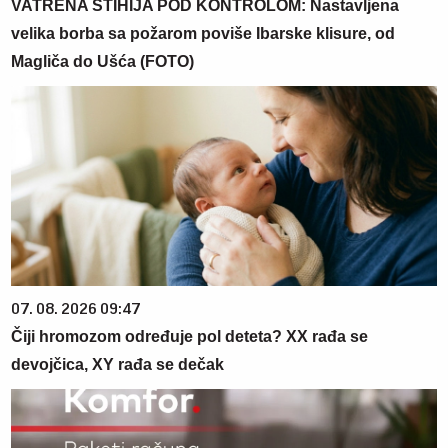
VATRENA STIHIJA POD KONTROLOM: Nastavljena
velika borba sa požarom poviše Ibarske klisure, od
Magliča do Ušća (FOTO)
07. 08. 2026 09:47
Čiji hromozom određuje pol deteta? XX rađa se
devojčica, XY rađa se dečak