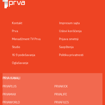
Kontakt
Impresum sajta
Prva
Uslovi korišćenja
Menadžment TV Prva
Prijava smetnji
Studio
Saopštenja
16:9 podešavanja
Politika privatnosti
Oglašavanje
PRVA KANALI
PRVAPLUS
PRVAKICK
PRVAMAX
PRVALIFE
PRVAWORLD
PRVAFILES