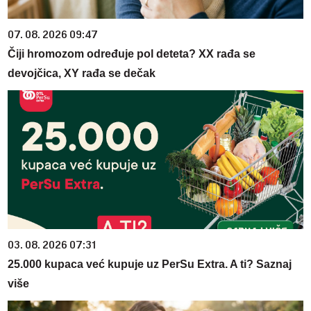
07. 08. 2026 09:47
Čiji hromozom određuje pol deteta? XX rađa se
devojčica, XY rađa se dečak
03. 08. 2026 07:31
25.000 kupaca već kupuje uz PerSu Extra. A ti? Saznaj
više