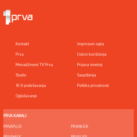
Kontakt
Impresum sajta
Prva
Uslovi korišćenja
Menadžment TV Prva
Prijava smetnji
Studio
Saopštenja
16:9 podešavanja
Politika privatnosti
Oglašavanje
PRVA KANALI
PRVAPLUS
PRVAKICK