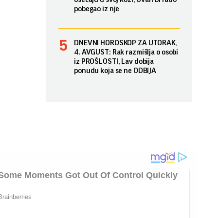
pobegao iz nje
DNEVNI HOROSKOP ZA UTORAK,
4. AVGUST: Rak razmišlja o osobi
iz PROŠLOSTI, Lav dobija
ponudu koja se ne ODBIJA