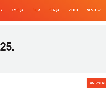
MA
EMISIJA
FILM
SERIJA
VIDEO
VESTI
025.
OSTAVI K