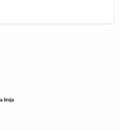
03. 08. 2026 13:23
 linija
Hibrid broj 1 koji osvaja Evropu, sada
po specijalnoj akcijskoj ceni od 19.990€
do 31.8.