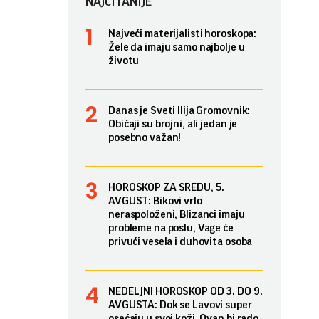
NAJČITANIJE
Najveći materijalisti horoskopa:
Žele da imaju samo najbolje u
životu
Danas je Sveti Ilija Gromovnik:
Običaji su brojni, ali jedan je
posebno važan!
HOROSKOP ZA SREDU, 5.
AVGUST: Bikovi vrlo
neraspoloženi, Blizanci imaju
probleme na poslu, Vage će
privući vesela i duhovita osoba
NEDELJNI HOROSKOP OD 3. DO 9.
AVGUSTA: Dok se Lavovi super
osećaju u svoj koži, Ovan bi rado