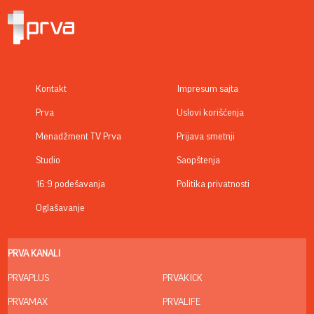
Kontakt
Impresum sajta
Prva
Uslovi korišćenja
Menadžment TV Prva
Prijava smetnji
Studio
Saopštenja
16:9 podešavanja
Politika privatnosti
Oglašavanje
PRVA KANALI
PRVAPLUS
PRVAKICK
PRVAMAX
PRVALIFE