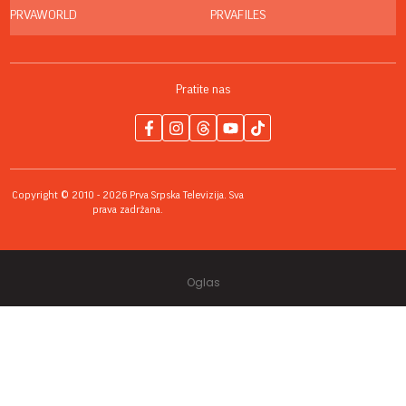
PRVAWORLD
PRVAFILES
Pratite nas
Copyright © 2010 - 2026 Prva Srpska Televizija. Sva
prava zadržana.