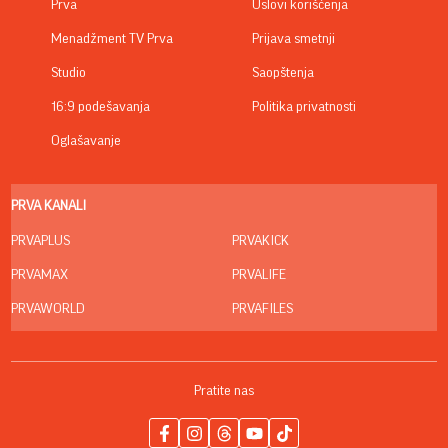
Prva
Uslovi korišćenja
Menadžment TV Prva
Prijava smetnji
Studio
Saopštenja
16:9 podešavanja
Politika privatnosti
Oglašavanje
PRVA KANALI
PRVAPLUS
PRVAKICK
PRVAMAX
PRVALIFE
PRVAWORLD
PRVAFILES
Pratite nas