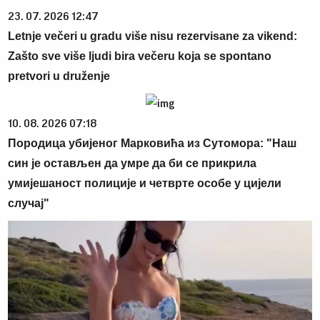
23. 07. 2026 12:47
Letnje večeri u gradu više nisu rezervisane za vikend:
Zašto sve više ljudi bira večeru koja se spontano
pretvori u druženje
10. 08. 2026 07:18
Породица убијеног Марковића из Сутомора: "Наш
син је остављен да умре да би се прикрила
умијешаност полиције и четврте особе у цијели
случај"