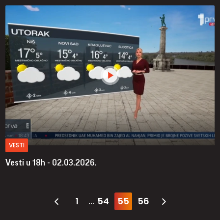
VESTI
Vesti u 18h - 02.03.2026.
1
54
55
56
...