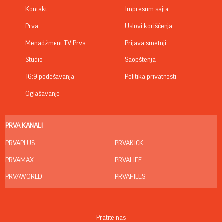
Kontakt
Impresum sajta
Prva
Uslovi korišćenja
Menadžment TV Prva
Prijava smetnji
Studio
Saopštenja
16:9 podešavanja
Politika privatnosti
Oglašavanje
PRVA KANALI
PRVAPLUS
PRVAKICK
PRVAMAX
PRVALIFE
PRVAWORLD
PRVAFILES
Pratite nas