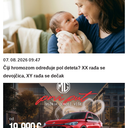
07. 08. 2026 09:47
Čiji hromozom određuje pol deteta? XX rađa se
devojčica, XY rađa se dečak