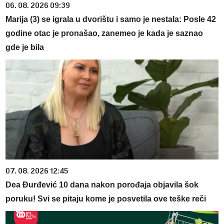
06. 08. 2026 09:39
Marija (3) se igrala u dvorištu i samo je nestala: Posle 42
godine otac je pronašao, zanemeo je kada je saznao
gde je bila
07. 08. 2026 12:45
Dea Đurđević 10 dana nakon porođaja objavila šok
poruku! Svi se pitaju kome je posvetila ove teške reči