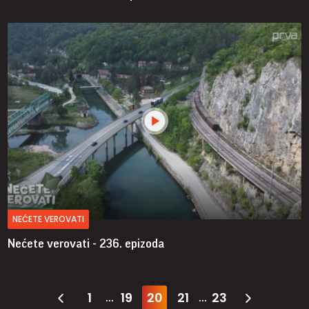
NEĆETE VEROVATI
Nećete verovati - 236. epizoda
1
19
20
21
23
...
...