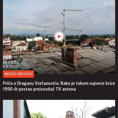
NEĆETE VEROVATI
Priča o Draganu Stefanoviću: Kako je tokom najveće krize
1990-ih postao proizvođač TV antena