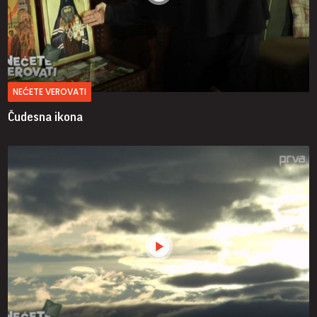
NEĆETE VEROVATI
Čudesna ikona