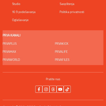
Studio
Saopštenja
16:9 podešavanja
Politika privatnosti
Oglašavanje
PRVA KANALI
PRVAPLUS
PRVAKICK
PRVAMAX
PRVALIFE
PRVAWORLD
PRVAFILES
Pratite nas