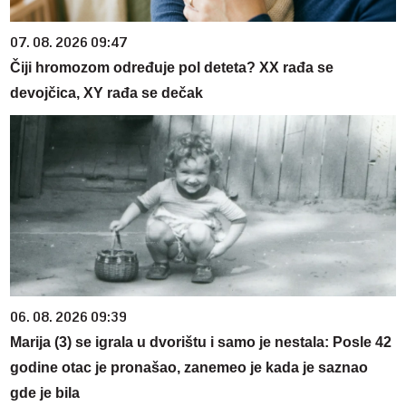
07. 08. 2026 09:47
Čiji hromozom određuje pol deteta? XX rađa se
devojčica, XY rađa se dečak
06. 08. 2026 09:39
Marija (3) se igrala u dvorištu i samo je nestala: Posle 42
godine otac je pronašao, zanemeo je kada je saznao
gde je bila