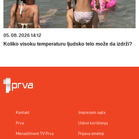
05. 08. 2026 14:12
Koliko visoku temperaturu ljudsko telo može da izdrži?
Kontakt
Impresum sajta
Prva
Uslovi korišćenja
Menadžment TV Prva
Prijava smetnji