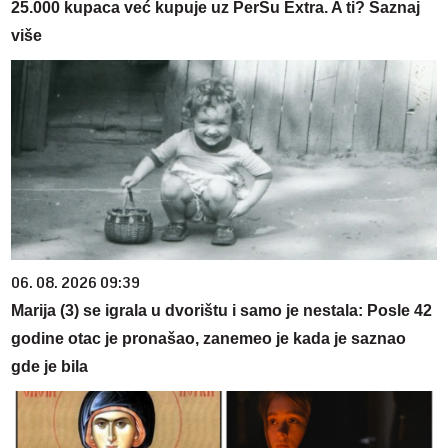
25.000 kupaca već kupuje uz PerSu Extra. A ti? Saznaj
više
06. 08. 2026 09:39
Marija (3) se igrala u dvorištu i samo je nestala: Posle 42
godine otac je pronašao, zanemeo je kada je saznao
gde je bila