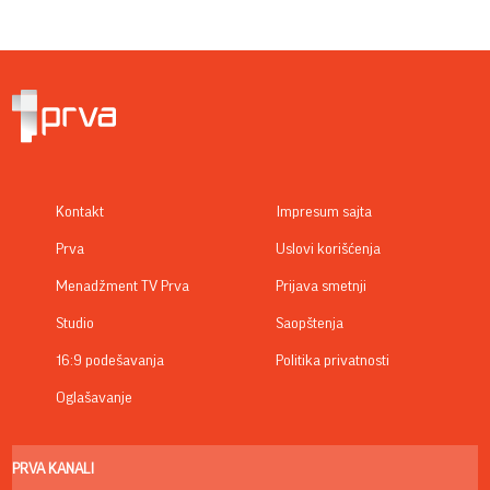
Kontakt
Impresum sajta
Prva
Uslovi korišćenja
Menadžment TV Prva
Prijava smetnji
Studio
Saopštenja
16:9 podešavanja
Politika privatnosti
Oglašavanje
PRVA KANALI