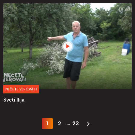
NEĆETE VEROVATI
Sveti Ilija
1
2
23
...