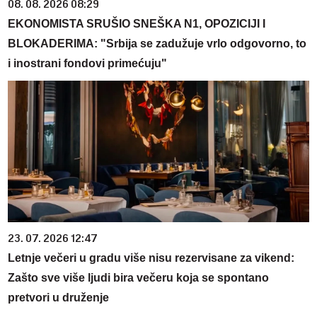
08. 08. 2026 08:29
EKONOMISTA SRUŠIO SNEŠKA N1, OPOZICIJI I
BLOKADERIMA: "Srbija se zadužuje vrlo odgovorno, to
i inostrani fondovi primećuju"
23. 07. 2026 12:47
Letnje večeri u gradu više nisu rezervisane za vikend:
Zašto sve više ljudi bira večeru koja se spontano
pretvori u druženje