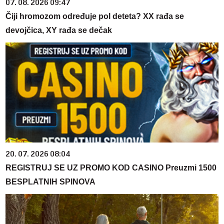
07. 08. 2026 09:47
Čiji hromozom određuje pol deteta? XX rađa se
devojčica, XY rađa se dečak
20. 07. 2026 08:04
REGISTRUJ SE UZ PROMO KOD CASINO Preuzmi 1500
BESPLATNIH SPINOVA