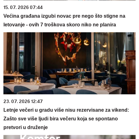
15. 07. 2026 07:44
Većina građana izgubi novac pre nego što stigne na
letovanje - ovih 7 troškova skoro niko ne planira
23. 07. 2026 12:47
Letnje večeri u gradu više nisu rezervisane za vikend:
Zašto sve više ljudi bira večeru koja se spontano
pretvori u druženje