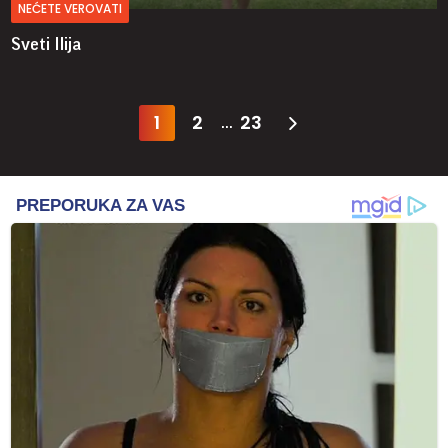
NEĆETE VEROVATI
Sveti Ilija
1
2
23
...