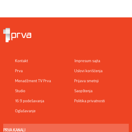
Kontakt
Impresum sajta
Prva
Uslovi korišćenja
Menadžment TV Prva
Prijava smetnji
Studio
Saopštenja
16:9 podešavanja
Politika privatnosti
Oglašavanje
PRVA KANALI