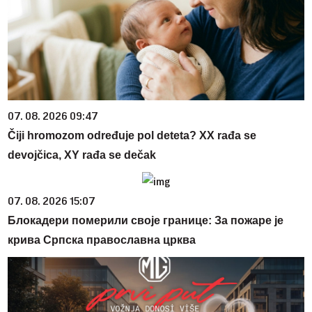
07. 08. 2026 09:47
Čiji hromozom određuje pol deteta? XX rađa se
devojčica, XY rađa se dečak
07. 08. 2026 15:07
Блокадери померили своје границе: За пожаре је
крива Српска православна црква