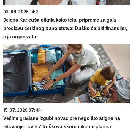
03. 08. 2026 14:21
Jelena Karleuša otkrila kako teku pripreme za gala
proslavu ćerkinog punoletstva: Duško će biti finansijer,
a ja organizator
15. 07. 2026 07:44
Većina građana izgubi novac pre nego što stigne na
letovanje - ovih 7 troškova skoro niko ne planira