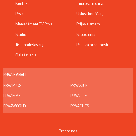
Kontakt
Impresum sajta
Prva
Uslovi korišćenja
Menadžment TV Prva
Prijava smetnji
Studio
Saopštenja
16:9 podešavanja
Politika privatnosti
Oglašavanje
PRVA KANALI
PRVAPLUS
PRVAKICK
PRVAMAX
PRVALIFE
PRVAWORLD
PRVAFILES
Pratite nas