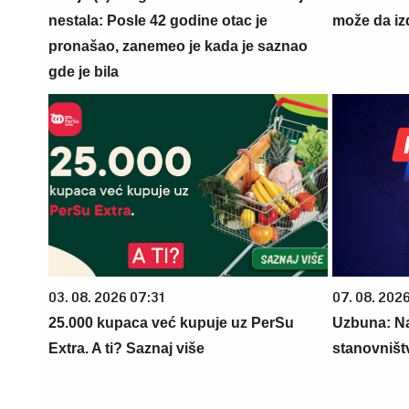
nestala: Posle 42 godine otac je
može da iz
pronašao, zanemeo je kada je saznao
gde je bila
03. 08. 2026 07:31
07. 08. 202
25.000 kupaca već kupuje uz PerSu
Uzbuna: Na
Extra. A ti? Saznaj više
stanovništ