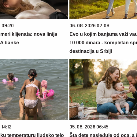
6 09:20
06. 08. 2026 07:08
eri klijenata: nova linija
Evo u kojim banjama važi va
TA banke
10.000 dinara - kompletan sp
destinacija u Srbiji
 14:12
05. 08. 2026 06:45
oku temperaturu ljudsko telo
Šta dete nasleđuje od oca, a 