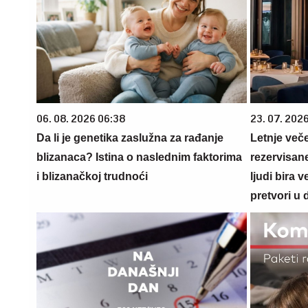
06. 08. 2026 06:38
23. 07. 202
Da li je genetika zaslužna za rađanje
Letnje veče
blizanaca? Istina o naslednim faktorima
rezervisane
i blizanačkoj trudnoći
ljudi bira 
pretvori u 