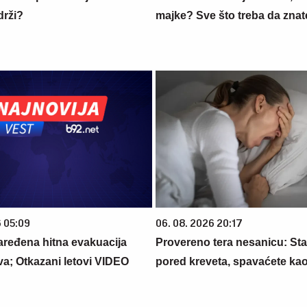
drži?
majke? Sve što treba da znate
6 05:09
06. 08. 2026 20:17
ređena hitna evakuacija
Provereno tera nesanicu: Sta
va; Otkazani letovi VIDEO
pored kreveta, spavaćete ka