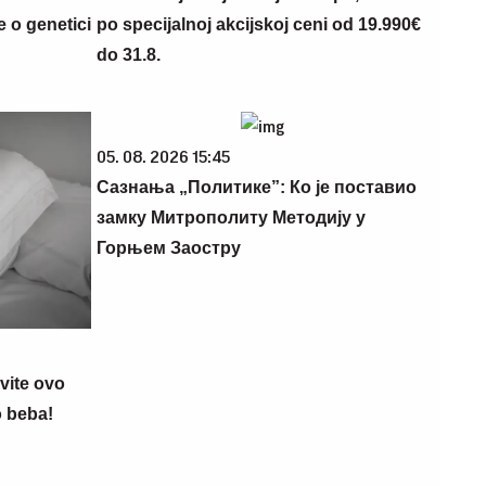
 o genetici
po specijalnoj akcijskoj ceni od 19.990€
do 31.8.
05. 08. 2026 15:45
Сазнања „Политике”: Ко је поставио
замку Митрополиту Методију у
Горњем Заостру
vite ovo
o beba!