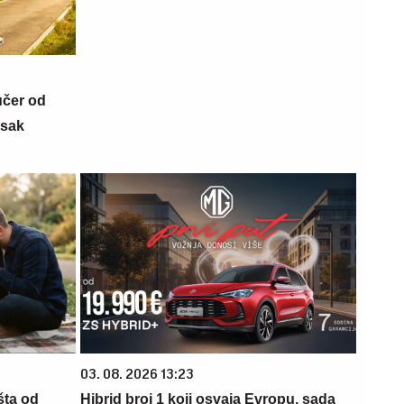
učer od
isak
03. 08. 2026 13:23
šta od
Hibrid broj 1 koji osvaja Evropu, sada