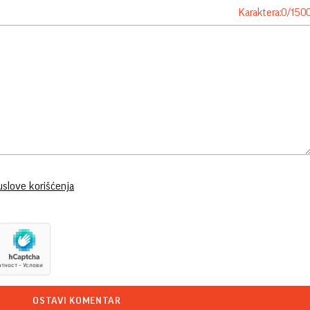
Karaktera:
0
/
150
uslove korišćenja
OSTAVI KOMENTAR