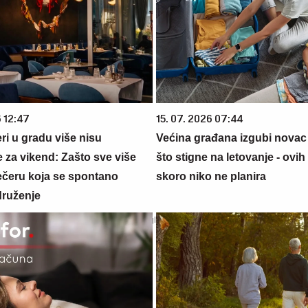
6 12:47
15. 07. 2026 07:44
ri u gradu više nisu
Većina građana izgubi novac
 za vikend: Zašto sve više
što stigne na letovanje - ovih
večeru koja se spontano
skoro niko ne planira
druženje