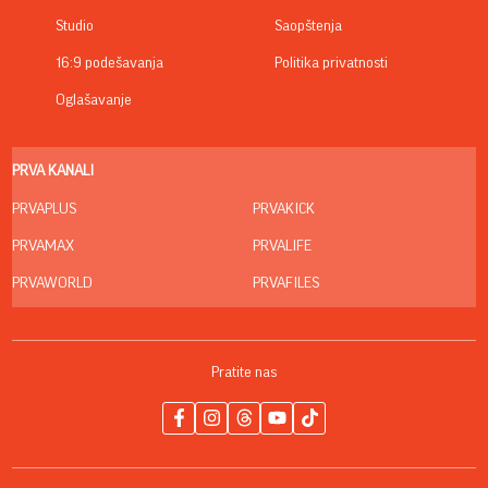
Studio
Saopštenja
16:9 podešavanja
Politika privatnosti
Oglašavanje
PRVA KANALI
PRVAPLUS
PRVAKICK
PRVAMAX
PRVALIFE
PRVAWORLD
PRVAFILES
Pratite nas