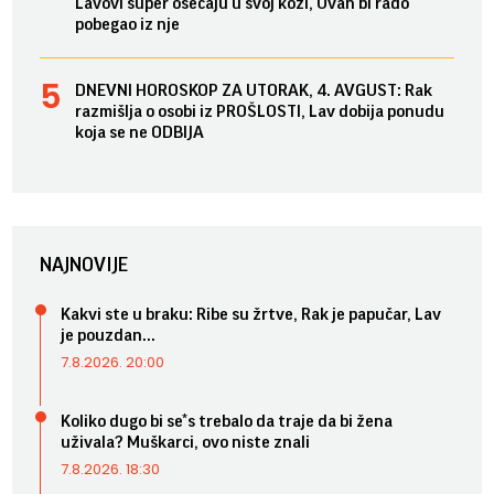
Lavovi super osećaju u svoj koži, Ovan bi rado
pobegao iz nje
DNEVNI HOROSKOP ZA UTORAK, 4. AVGUST: Rak
razmišlja o osobi iz PROŠLOSTI, Lav dobija ponudu
koja se ne ODBIJA
NAJNOVIJE
Kakvi ste u braku: Ribe su žrtve, Rak je papučar, Lav
je pouzdan...
7.8.2026. 20:00
Koliko dugo bi se*s trebalo da traje da bi žena
uživala? Muškarci, ovo niste znali
7.8.2026. 18:30