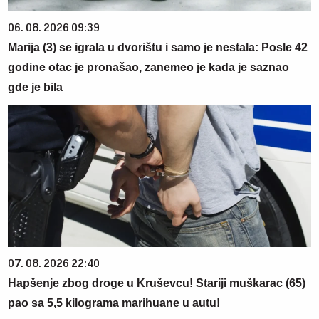
06. 08. 2026 09:39
Marija (3) se igrala u dvorištu i samo je nestala: Posle 42
godine otac je pronašao, zanemeo je kada je saznao
gde je bila
07. 08. 2026 22:40
Hapšenje zbog droge u Kruševcu! Stariji muškarac (65)
pao sa 5,5 kilograma marihuane u autu!