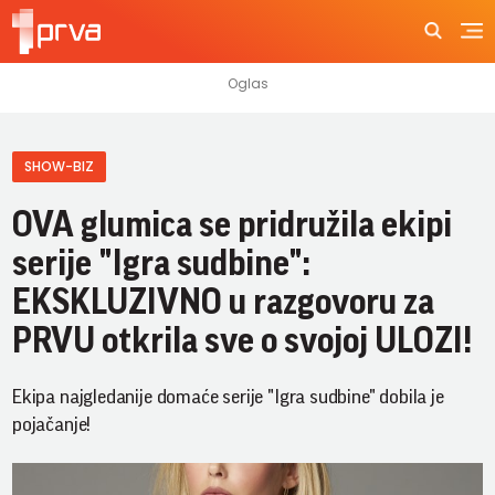
SHOW-BIZ
OVA glumica se pridružila ekipi
serije "Igra sudbine":
EKSKLUZIVNO u razgovoru za
PRVU otkrila sve o svojoj ULOZI!
Ekipa najgledanije domaće serije "Igra sudbine" dobila je
pojačanje!