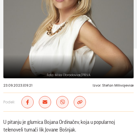
Foto: Miša Obradoviæ/PRVA
23.09.2023.
|
09:21
Izvor: Stefan Milivojeviæ
Podeli:
U pitanju je glumica Bojana Ordinačev, koja u popularnoj
telenoveli tumači lik Jovane Bošnjak.