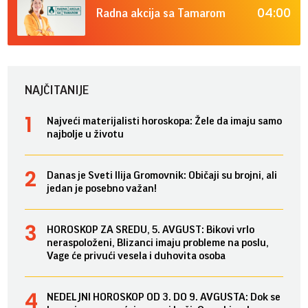
04:00
Radna akcija sa Tamarom
NAJČITANIJE
Najveći materijalisti horoskopa: Žele da imaju samo
najbolje u životu
Danas je Sveti Ilija Gromovnik: Običaji su brojni, ali
jedan je posebno važan!
HOROSKOP ZA SREDU, 5. AVGUST: Bikovi vrlo
neraspoloženi, Blizanci imaju probleme na poslu,
Vage će privući vesela i duhovita osoba
NEDELJNI HOROSKOP OD 3. DO 9. AVGUSTA: Dok se