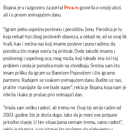
Bojana je u razgovoru za portal
Prva.rs
govorila o svojoj ulozi,
ali i o prvom snimajućem danu.
"Igram jednu uspešno poslovnu i porodičnu ženu. Porodica je tu
koja nekad trpi zbog poslovnih obaveza, a nekad ne, ali se ovaj lik
trudi, kao i većina nas koji imamo poslove i puno radimo, da
porodica što manje oseća taj pritisak. Ovde takođe imamo i
poslovnog i uspešnog oca, mog muža, koji takođe ima isti taj
problem i onda je porodica malo na stendbaju. Srećna sam što
imam priliku da igram sa Banetom Popovićem i što igramo
partnere. Radujem se svakom snimajućem danu. Budite uz nas,
pratite i navijajte da sve bude super", rekla je Bojana, koja nam je
otkrila i kako je prošao prvi snimajući dan.
"Imala sam veliku radost, ali tremu ne. Ovaj tip serije radim od
2003. godine što je dosta dugo, tako da je meni ovo potpuno
prirodno stanje. U tim situacijama nemam tremu, samo radost",
rekla je glumica, a na pitanje šta možemo da očekujemo u