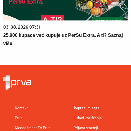
03. 08. 2026 07:31
25.000 kupaca već kupuje uz PerSu Extra. A ti? Saznaj
više
Kontakt
Impresum sajta
Prva
Uslovi korišćenja
Menadžment TV Prva
Prijava smetnji