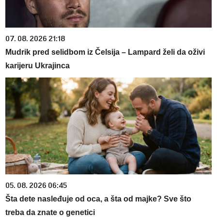
07. 08. 2026 21:18
Mudrik pred selidbom iz Čelsija – Lampard želi da oživi
karijeru Ukrajinca
05. 08. 2026 06:45
Šta dete nasleđuje od oca, a šta od majke? Sve što
treba da znate o genetici