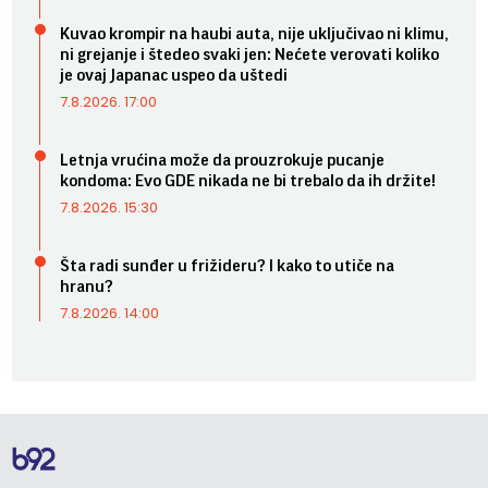
Kuvao krompir na haubi auta, nije uključivao ni klimu,
ni grejanje i štedeo svaki jen: Nećete verovati koliko
je ovaj Japanac uspeo da uštedi
7.8.2026. 17:00
Letnja vrućina može da prouzrokuje pucanje
kondoma: Evo GDE nikada ne bi trebalo da ih držite!
7.8.2026. 15:30
Šta radi sunđer u frižideru? I kako to utiče na
hranu?
7.8.2026. 14:00