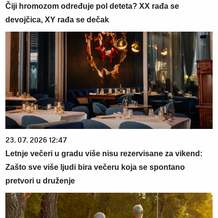
Čiji hromozom određuje pol deteta? XX rađa se
devojčica, XY rađa se dečak
23. 07. 2026 12:47
Letnje večeri u gradu više nisu rezervisane za vikend:
Zašto sve više ljudi bira večeru koja se spontano
pretvori u druženje