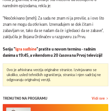
narednim epizodama, rekla je:
"Neočekivano (smeh). Za sada ne znam ni ja previše, a i ovo što
znam ne mogu da otkrivam. Iznenađujem se dok čitam i
zabavljam se, tako da se nadam da će i gledaoci da se zabave",
zaključila je Bojana Ordinačev u razgovoru za Prvu.
Seriju "
Igra sudbine
" pratite u novom terminu - radnim
danima u 19:45, a vikendom u 20 časova na Prvoj televiziji!
Ovo je arhivirana verzija originalne stranice. Izvinjavamo se
ukoliko, usled tehničkih ograničenja, stranica i njen sadržaj ne
odgovaraju originalnoj verziji.
TRENUTNO NA PROGRAMU
Vidi sve