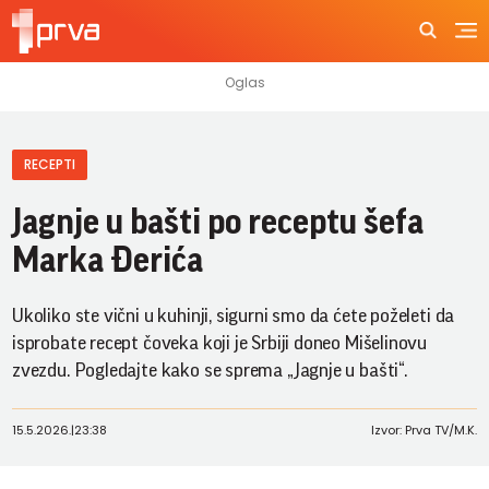
RECEPTI
Jagnje u bašti po receptu šefa
Marka Đerića
Ukoliko ste vični u kuhinji, sigurni smo da ćete poželeti da
isprobate recept čoveka koji je Srbiji doneo Mišelinovu
zvezdu. Pogledajte kako se sprema „Jagnje u bašti“.
15.5.2026.
|
23:38
Izvor: Prva TV/M.K.