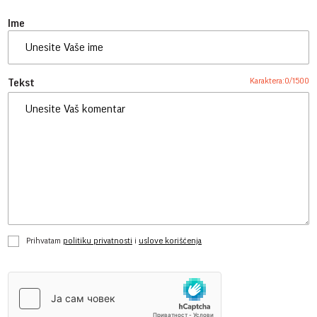
Ime
Karaktera:
0
/
1500
Tekst
Prihvatam
politiku privatnosti
i
uslove korišćenja