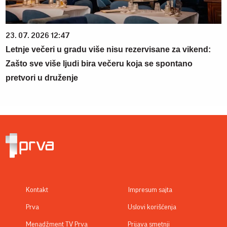
23. 07. 2026 12:47
Letnje večeri u gradu više nisu rezervisane za vikend:
Zašto sve više ljudi bira večeru koja se spontano
pretvori u druženje
Kontakt
Impresum sajta
Prva
Uslovi korišćenja
Menadžment TV Prva
Prijava smetnji