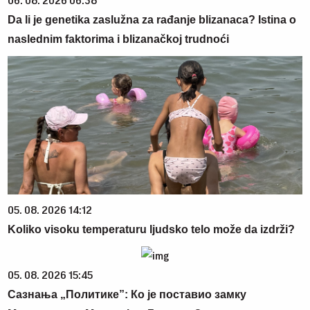
06. 08. 2026 06:38
Da li je genetika zaslužna za rađanje blizanaca? Istina o
naslednim faktorima i blizanačkoj trudnoći
05. 08. 2026 14:12
Koliko visoku temperaturu ljudsko telo može da izdrži?
05. 08. 2026 15:45
Сазнања „Политике”: Ко је поставио замку