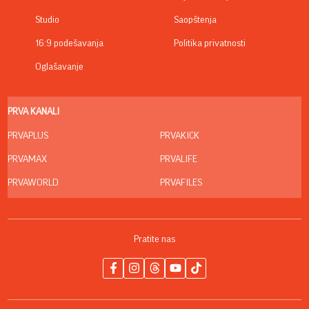
Studio
Saopštenja
16:9 podešavanja
Politika privatnosti
Oglašavanje
PRVA KANALI
PRVAPLUS
PRVAKICK
PRVAMAX
PRVALIFE
PRVAWORLD
PRVAFILES
Pratite nas