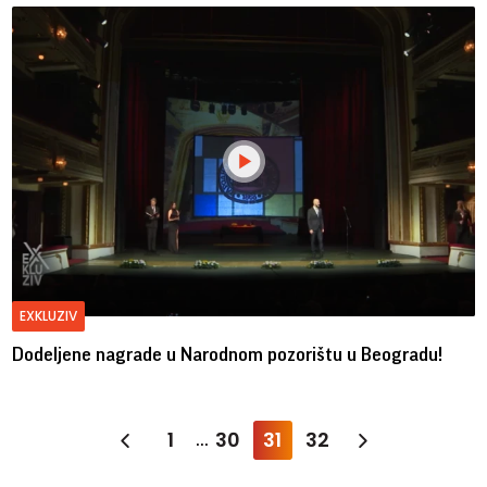
EXKLUZIV
Dodeljene nagrade u Narodnom pozorištu u Beogradu!
1
30
31
32
...