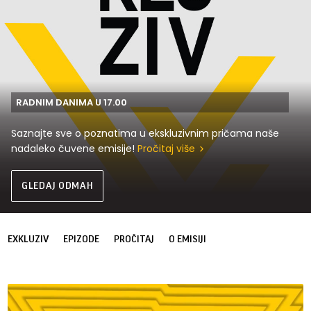
RADNIM DANIMA U 17.00
Saznajte sve o poznatima u ekskluzivnim pričama naše
nadaleko čuvene emisije!
Pročitaj više
GLEDAJ ODMAH
EXKLUZIV
EPIZODE
PROČITAJ
O EMISIJI