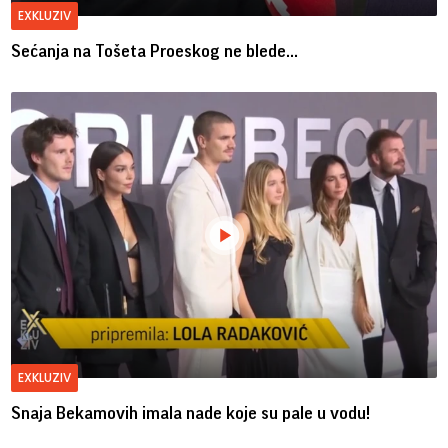
EXKLUZIV
Sećanja na Tošeta Proeskog ne blede...
EXKLUZIV
Snaja Bekamovih imala nade koje su pale u vodu!