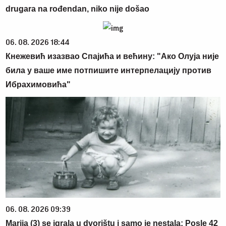
drugara na rođendan, niko nije došao
06. 08. 2026 18:44
Кнежевић изазвао Спајића и већину: "Ако Олуја није
била у ваше име потпишите интерпелацију против
Ибрахимовића"
06. 08. 2026 09:39
Marija (3) se igrala u dvorištu i samo je nestala: Posle 42