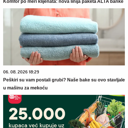
Komfor po meri klijenata: nova linija paketa ALTA banke
06. 08. 2026 18:29
Peškiri su vam postali grubi? Naše bake su ovo stavljale
u mašinu za mekoću