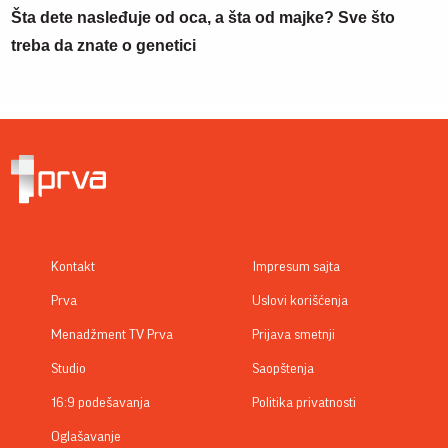
Šta dete nasleđuje od oca, a šta od majke? Sve što
treba da znate o genetici
Kontakt
Impresum sajta
Prva
Uslovi korišćenja
Menadžment TV Prva
Prijava smetnji
Studio
Saopštenja
16:9 podešavanja
Politika privatnosti
Oglašavanje