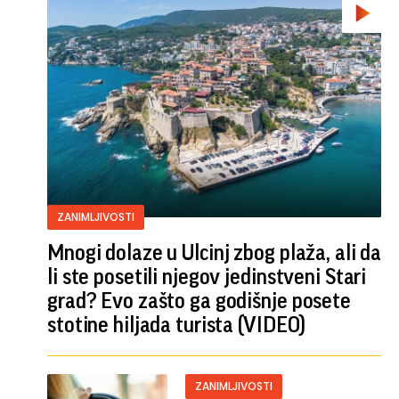
ZANIMLJIVOSTI
Mnogi dolaze u Ulcinj zbog plaža, ali da
li ste posetili njegov jedinstveni Stari
grad? Evo zašto ga godišnje posete
stotine hiljada turista (VIDEO)
ZANIMLJIVOSTI