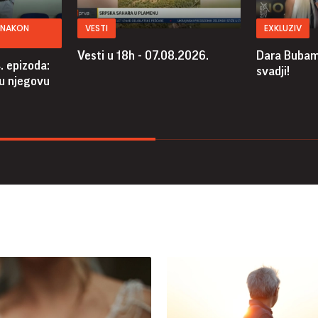
V NAKON
VESTI
EXKLUZIV
Vesti u 18h - 07.08.2026.
Dara Bubam
. epizoda:
svadji!
 u njegovu