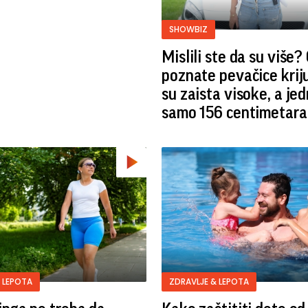
SHOWBIZ
Mislili ste da su više?
poznate pevačice krij
su zaista visoke, a je
samo 156 centimetara
 LEPOTA
ZDRAVLJE & LEPOTA