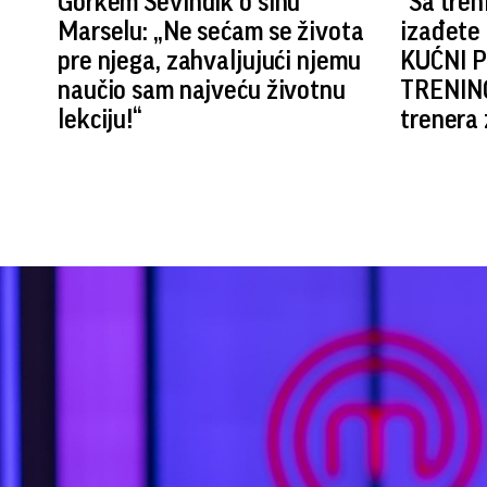
Gorkem Sevindik o sinu
"Sa tren
Marselu: „Ne sećam se života
izađete 
pre njega, zahvaljujući njemu
KUĆNI 
naučio sam najveću životnu
TRENING
lekciju!“
trenera 
(VIDEO)