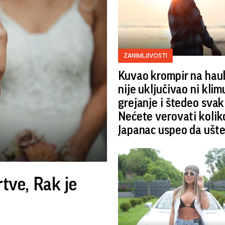
ZANIMLJIVOSTI
Kuvao krompir na haub
nije uključivao ni klimu
grejanje i štedeo svaki
Nećete verovati koliko
Japanac uspeo da ušte
rtve, Rak je