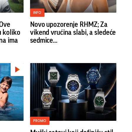
INFO
 Ove
Novo upozorenje RHMZ; Za
u koliko
vikend vrućina slabi, a sledeće
dna ima
sedmice...
PROMO