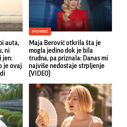
SHOWBIZ
i auta,
Maja Berović otkrila šta je
, ni
mogla jedino dok je bila
 jen:
trudna, pa priznala: Danas mi
 je ovaj
najviše nedostaje strpljenje
di
(VIDEO)