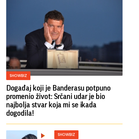
SHOWBIZ
Događaj koji je Banderasu potpuno
promenio život: Srčani udar je bio
najbolja stvar koja mi se ikada
dogodila!
SHOWBIZ