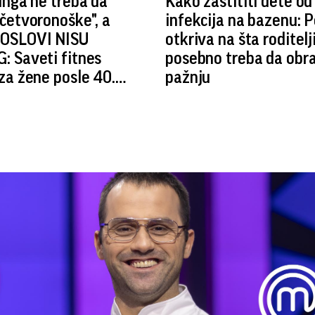
inga ne treba da
Kako zaštititi dete od
četvoronoške", a
infekcija na bazenu: P
POSLOVI NISU
otkriva na šta roditelj
: Saveti fitnes
posebno treba da obr
za žene posle 40.
pažnju