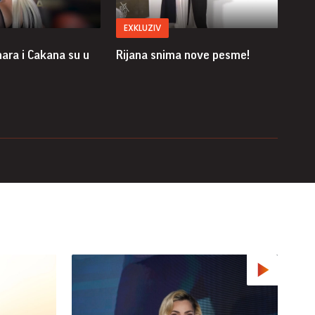
EXKLUZIV
15
ara i Cakana su u
Rijana snima nove pesme!
Orao