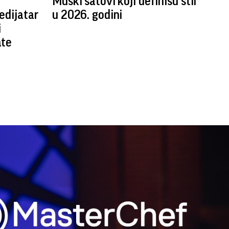
Muški satovi koji definišu stil
edijatar
u 2026. godini
i
ate