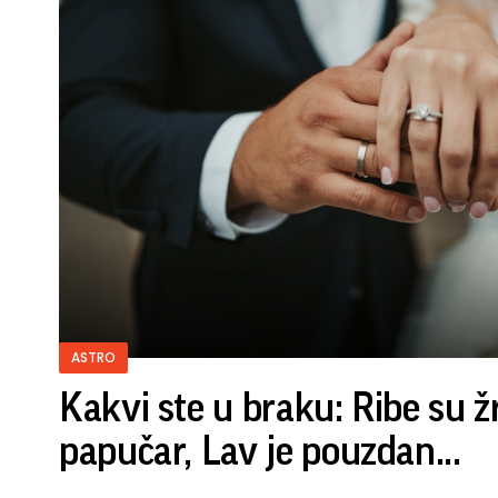
ASTRO
Kakvi ste u braku: Ribe su ž
papučar, Lav je pouzdan...