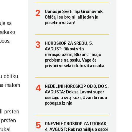
Danas je Sveti Ilija Gromovnik:
Običaji su brojni, ali jedan je
uje sa
posebno važan!
 nekako
poos.
HOROSKOP ZA SREDU, 5.
AVGUST: Bikovi vrlo
neraspoloženi, Blizanci imaju
probleme na poslu, Vage će
privući vesela i duhovita osoba
u obliku
 na malom
NEDELJNI HOROSKOP OD 3. DO 9.
AVGUSTA: Dok se Lavovi super
osećaju u svoj koži, Ovan bi rado
pobegao iz nje
i prsten
 prsten
DNEVNI HOROSKOP ZA UTORAK,
ruka!
4. AVGUST: Rak razmišlja o osobi