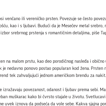
si venčano ili vereničko prsten. Povezuje se često povez
ću, kao i s ljubavi. Budući da je Mesečev metal srebro,
i izbor srebrnog prstenja s romantičnim detaljima, piše Ta
en na malom prstu, kao deo porodičnog nasleđa i obično 
ek je nedavno ponovo postao popularan kod žena. Prsten
trend tek zahvaljujući jednom američkom brendu za nakit.
izražavaju povezanost, odanost i ljubav prema sebi. Mal
ban muškarac kako bi čvrsto stajale u životu. Svetlucavi
me uvek iznova da podseća da vole sebe. Kakva sjajna po