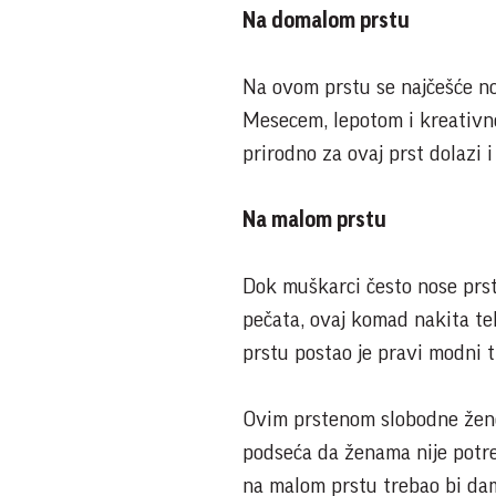
Na domalom prstu
Na ovom prstu se najčešće no
Mesecem, lepotom i kreativnoš
prirodno za ovaj prst dolazi 
Na malom prstu
Dok muškarci često nose prst
pečata, ovaj komad nakita t
prstu postao je pravi modni 
Ovim prstenom slobodne žene 
podseća da ženama nije potre
na malom prstu trebao bi da