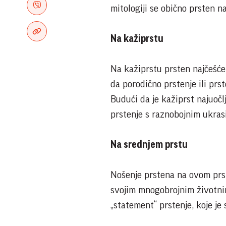
mitologiji se obično prsten 
Na kažiprstu
Na kažiprstu prsten najčešće 
da porodično prstenje ili prs
Budući da je kažiprst najuočlj
prstenje s raznobojnim ukras
Na srednjem prstu
Nošenje prstena na ovom prst
svojim mnogobrojnim životni
„statement“ prstenje, koje je