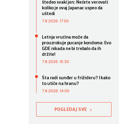
štedeo svaki jen: Nećete verovati
koliko je ovaj Japanac uspeo da
uštedi
7.8.2026. 17:00
Letnja vrućina može da
prouzrokuje pucanje kondoma: Evo
GDE nikada ne bi trebalo da ih
držite!
7.8.2026. 15:30
Šta radi sunđer u frižideru? I kako
to utiče na hranu?
7.8.2026. 14:00
POGLEDAJ SVE