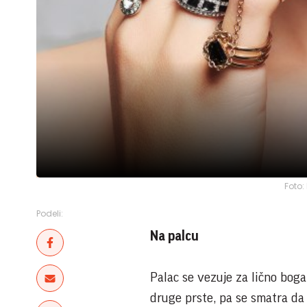
Foto:
Podeli:
Na palcu
Palac se vezuje za lično boga
druge prste, pa se smatra da