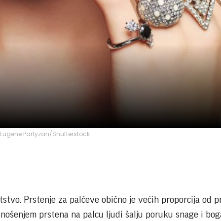
 Eugene Partyzan/Shutterstock
tstvo. Prstenje za palčeve obično je većih proporcija od p
 nošenjem prstena na palcu ljudi šalju poruku snage i bog