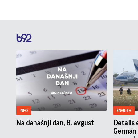
INFO
ENGLISH
Na današnji dan, 8. avgust
Details
German A