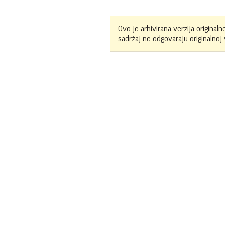
Ovo je arhivirana verzija originaln
sadržaj ne odgovaraju originalnoj v