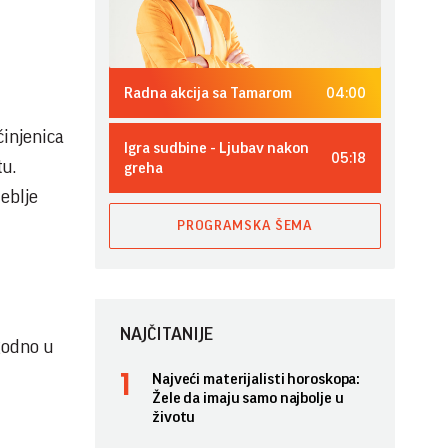
04:00
Radna akcija sa Tamarom
činjenica
Igra sudbine - Ljubav nakon
05:18
tu.
greha
deblje
PROGRAMSKA ŠEMA
NAJČITANIJE
godno u
Najveći materijalisti horoskopa:
Žele da imaju samo najbolje u
životu