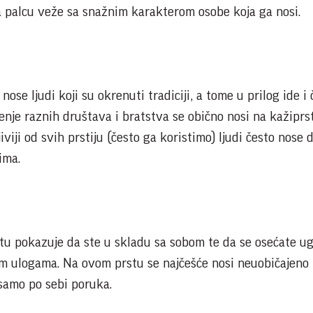
na palcu veže sa snažnim karakterom osobe koja ga nosi.
nose ljudi koji su okrenuti tradiciji, a tome u prilog ide i 
tenje raznih društava i bratstva se obično nosi na kažiprs
iviji od svih prstiju (često ga koristimo) ljudi često nose 
ima.
u pokazuje da ste u skladu sa sobom te da se osećate u
m ulogama. Na ovom prstu se najčešće nosi neuobičajeno
 samo po sebi poruka.