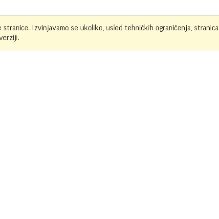
e stranice. Izvinjavamo se ukoliko, usled tehničkih ograničenja, stranica
erziji.