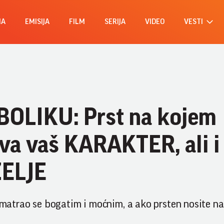
MA
EMISIJA
FILM
SERIJA
VIDEO
VESTI
BOLIKU: Prst na kojem
va vaš KARAKTER, ali i
ŽELJE
u smatrao se bogatim i moćnim, a ako prsten nosite 