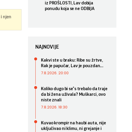
iz PROŠLOSTI, Lav dobija
ponudu koja se ne ODBIJA
 i njen
NAJNOVIJE
Kakvi ste u braku: Ribe su žrtve,
Rak je papučar, Lav je pouzdan...
7.8.2026. 20:00
Koliko dugo bi se*s trebalo da traje
da bi žena uživala? Muškarci, ovo
niste znali
7.8.2026. 18:30
Kuvao krompir na haubi auta, nije
uključivao ni klimu, ni grejanje i