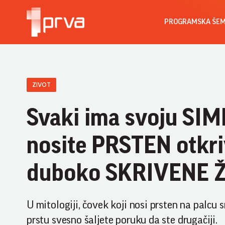
PROGRAMSKA ŠE
ZIVOT
Svaki ima svoju SIM
nosite PRSTEN otkri
duboko SKRIVENE 
U mitologiji, čovek koji nosi prsten na palc
prstu svesno šaljete poruku da ste drugačiji.