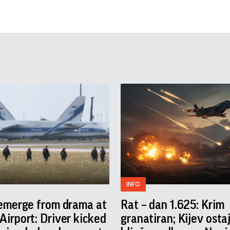
INFO
 emerge from drama at
Rat – dan 1.625: Krim
irport: Driver kicked
granatiran; Kijev osta