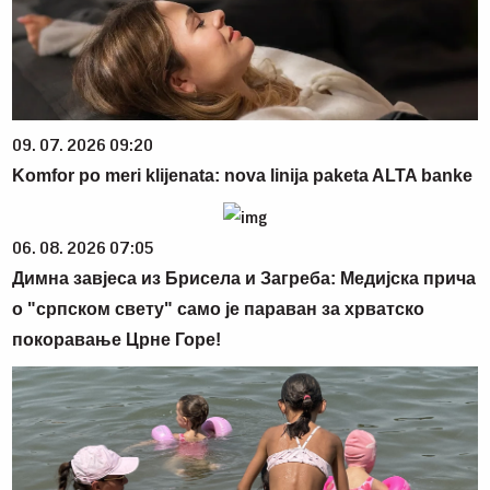
09. 07. 2026 09:20
Komfor po meri klijenata: nova linija paketa ALTA banke
06. 08. 2026 07:05
Димна завјеса из Брисела и Загреба: Медијска прича
о "српском свету" само је параван за хрватско
покоравање Црне Горе!