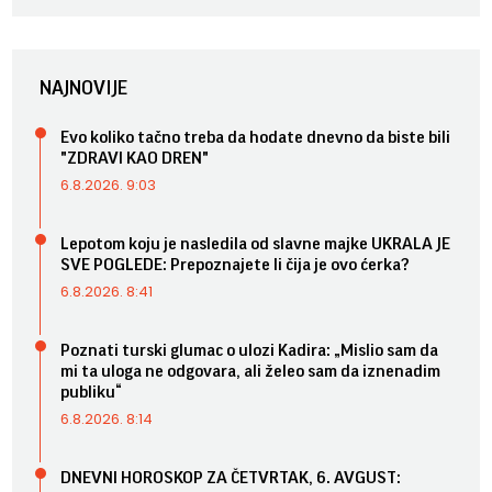
NAJNOVIJE
Evo koliko tačno treba da hodate dnevno da biste bili
"ZDRAVI KAO DREN"
6.8.2026. 9:03
Lepotom koju je nasledila od slavne majke UKRALA JE
SVE POGLEDE: Prepoznajete li čija je ovo ćerka?
6.8.2026. 8:41
Poznati turski glumac o ulozi Kadira: „Mislio sam da
mi ta uloga ne odgovara, ali želeo sam da iznenadim
publiku“
6.8.2026. 8:14
DNEVNI HOROSKOP ZA ČETVRTAK, 6. AVGUST: