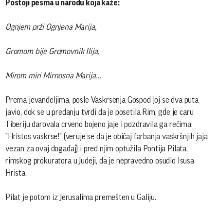
Postoji pesma u narodu koja kaže:
Ognjem prži Ognjena Marija,
Gromom bije Gromovnik Ilija,
Mirom miri Mirnosna Marija…
Prema jevanđeljima, posle Vaskrsenja Gospod joj se dva puta
javio, dok se u predanju tvrdi da je posetila Rim, gde je caru
Tiberiju darovala crveno bojeno jaje i pozdravila ga rečima:
"Hristos vaskrse!" (veruje se da je običaj farbanja vaskršnjih jaja
vezan za ovaj događaj) i pred njim optužila Pontija Pilata,
rimskog prokuratora u Judeji, da je nepravedno osudio Isusa
Hrista.
Pilat je potom iz Jerusalima premešten u Galiju.