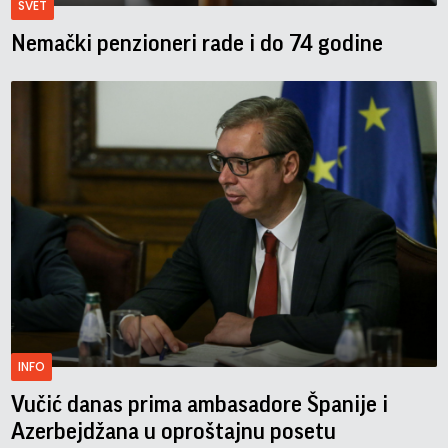
SVET
Nemački penzioneri rade i do 74 godine
INFO
Vučić danas prima ambasadore Španije i
Azerbejdžana u oproštajnu posetu