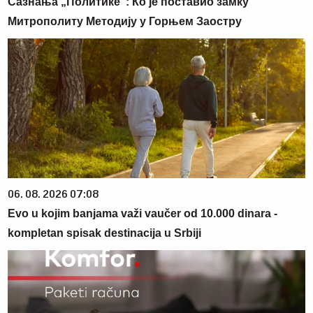
Сазнања „Политике”: Ко је поставио замку
Митрополиту Методију у Горњем Заостру
06. 08. 2026 07:08
Evo u kojim banjama važi vaučer od 10.000 dinara -
kompletan spisak destinacija u Srbiji