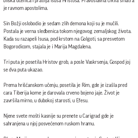
bliska učenica i pratilja Isusa Hristosa. Pravoslavna crkva smatra
je ravnom apostolima.
Sin Božji oslobodio je sedam zlih demona koji su je mučili.
Postala je verna sledbenica tokom njegovog zemaljskog života.
Kada su razapeli Isusa, pod krstom na Golgoti, sa presvetom
Bogorodicom, stajala je i Marija Magdalena.
Tri puta je posetila Hristov grob, a posle Vaskrsenja, Gospod joj
se dva puta ukazao.
Prema hrišćanskom učenju, posetila je Rim, gde je izašla pred
cara Tiberija kome je darovala crveno bojeno jaje. Život je
završila mirno, u dubokoj starosti, u Efesu.
Njene svete mošti kasnije su prenete u Carigrad gde je
sahranjena u njoj posvećenom ruskom hramu.