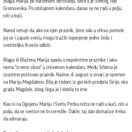
Blaga Marija, po narodnom verovanju, sestra je Svetog Ilije
Gromovnika. Po običajnom kalendaru, danas se ne radi u polju,
niti u kući.
Narod veruje da, ako na njen praznik, žene odu u crkvu, pomole
joj se i zapale sveću, mogu tražiti ispunjenje jedne želje i
svetiteljka ih neće odbiti.
Blaga ili Blažena Marija spada u nepokretne praznike i iako
nema "crveno slovo" u crkvenom kalendaru. Među Srbima je
izuzetno poštovan praznik. Naime, 4. avgust u stvari je spomen
na Mariju Magdalenu. Bila je rodom iz gorskih predjela Sirije, oko
grada Magdale, zbog čega je i dobila to ime.
Kao ni na Ognjenu Mariju i Svetu Petku ništa ne radi u kući, niti u
polju, da se svetice ne bi uvredile. Dakle, taj dan domaćice treba
da odmaraju.