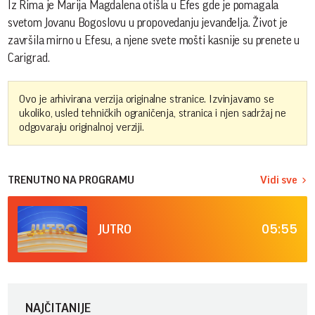
Iz Rima je Marija Magdalena otišla u Efes gde je pomagala
svetom Jovanu Bogoslovu u propovedanju jevanđelja. Život je
završila mirno u Efesu, a njene svete mošti kasnije su prenete u
Carigrad.
Ovo je arhivirana verzija originalne stranice. Izvinjavamo se
ukoliko, usled tehničkih ograničenja, stranica i njen sadržaj ne
odgovaraju originalnoj verziji.
TRENUTNO NA PROGRAMU
Vidi sve
05:55
JUTRO
NAJČITANIJE