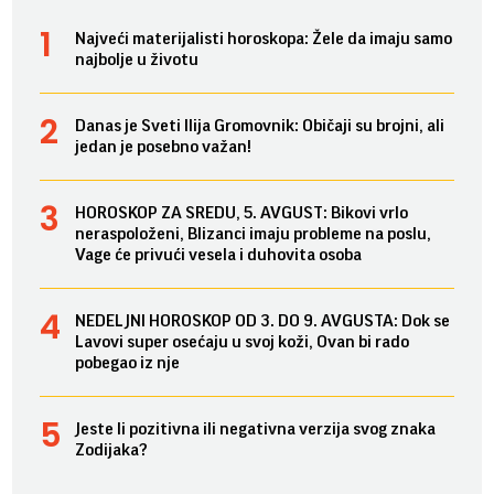
Najveći materijalisti horoskopa: Žele da imaju samo
najbolje u životu
Danas je Sveti Ilija Gromovnik: Običaji su brojni, ali
jedan je posebno važan!
HOROSKOP ZA SREDU, 5. AVGUST: Bikovi vrlo
neraspoloženi, Blizanci imaju probleme na poslu,
Vage će privući vesela i duhovita osoba
NEDELJNI HOROSKOP OD 3. DO 9. AVGUSTA: Dok se
Lavovi super osećaju u svoj koži, Ovan bi rado
pobegao iz nje
Jeste li pozitivna ili negativna verzija svog znaka
Zodijaka?