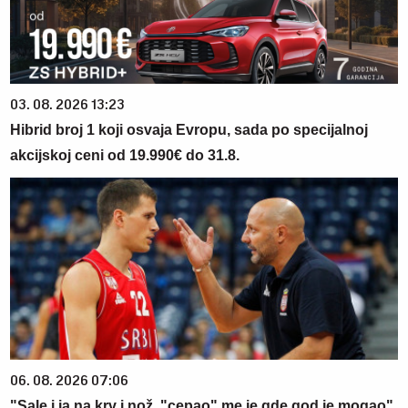
03. 08. 2026 13:23
Hibrid broj 1 koji osvaja Evropu, sada po specijalnoj
akcijskoj ceni od 19.990€ do 31.8.
06. 08. 2026 07:06
"Sale i ja na krv i nož, "cepao" me je gde god je mogao"