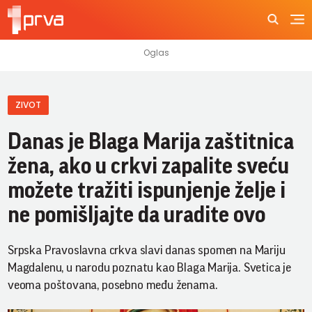
ZIVOT
Danas je Blaga Marija zaštitnica
žena, ako u crkvi zapalite sveću
možete tražiti ispunjenje želje i
ne pomišljajte da uradite ovo
Srpska Pravoslavna crkva slavi danas spomen na Mariju
Magdalenu, u narodu poznatu kao Blaga Marija. Svetica je
veoma poštovana, posebno među ženama.