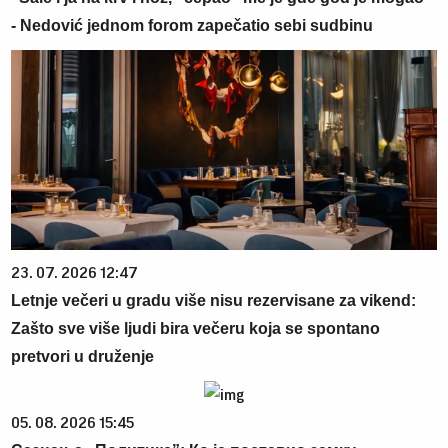
- Nedović jednom forom zapečatio sebi sudbinu
23. 07. 2026 12:47
Letnje večeri u gradu više nisu rezervisane za vikend:
Zašto sve više ljudi bira večeru koja se spontano
pretvori u druženje
05. 08. 2026 15:45