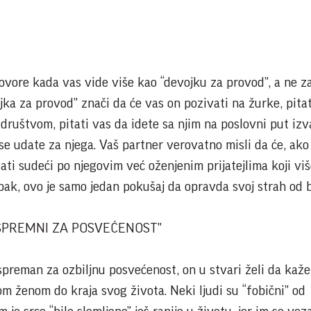
govore kada vas vide više kao “devojku za provod”, a ne z
ojka za provod” znači da će vas on pozivati na žurke, pita
 društvom, pitati vas da idete sa njim na poslovni put izv
 se udate za njega. Vaš partner verovatno misli da će, ako
ati sudeći po njegovim već oženjenim prijatejlima koji vi
pak, ovo je samo jedan pokušaj da opravda svoj strah od 
SPREMNI ZA POSVEĆENOST"
preman za ozbiljnu posvećenost, on u stvari želi da kaže
m ženom do kraja svog života. Neki ljudi su “fobični” od