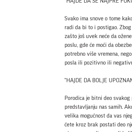
"HAJDE DA SE NAJPRE FOK
Svako ima snove o tome kako 
radi da bi to i postigao. Zbo
zašto još uvek neće da ožene
poslu, gde će moći da obezbed
potrebno više vremena, nego š
posla ili pozitivno ili negat
"HAJDE DA BOLJE UPOZNA
Porodica je bitni deo svakog p
predstavljanju nas samih. Ako
velika mogućnost da vas njego
ćete kroz brak postati deo n