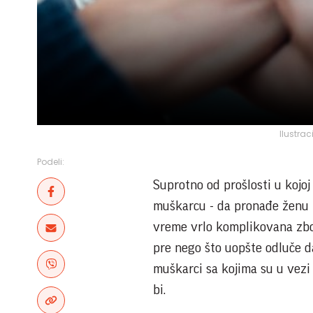
Ilustrac
Podeli:
Suprotno od prošlosti u kojoj
muškarcu - da pronađe ženu k
vreme vrlo komplikovana zbo
pre nego što uopšte odluče d
muškarci sa kojima su u vezi 
bi.