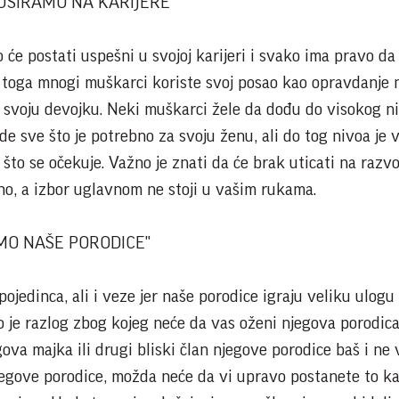
USIRAMO NA KARIJERE"
će postati uspešni u svojoj karijeri i svako ima pravo d
g toga mnogi muškarci koriste svoj posao kao opravdanje 
 svoju devojku. Neki muškarci žele da dođu do visokog n
e sve što je potrebno za svoju ženu, ali do tog nivoa je
to se očekuje. Važno je znati da će brak uticati na razv
ivno, a izbor uglavnom ne stoji u vašim rukama.
MO NAŠE PORODICE"
ojedinca, ali i veze jer naše porodice igraju veliku ulogu
 je razlog zbog kojeg neće da vas oženi njegova porodica,
va majka ili drugi bliski član njegove porodice baš i ne 
jegove porodice, možda neće da vi upravo postanete to k