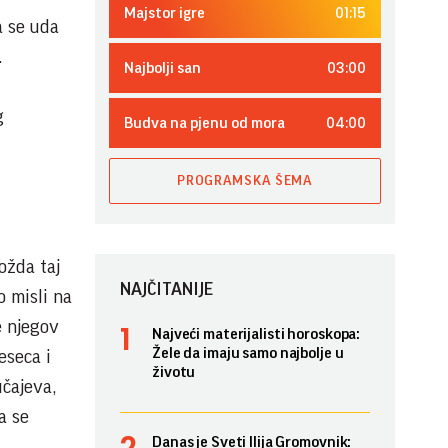
01:15
Majstor igre
a se uda
.
03:00
Najbolji san
g
04:00
Budva na pjenu od mora
PROGRAMSKA ŠEMA
ožda taj
NAJČITANIJE
o misli na
e njegov
Najveći materijalisti horoskopa:
Žele da imaju samo najbolje u
eseca i
životu
učajeva,
a se
Danas je Sveti Ilija Gromovnik: