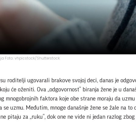
ija Foto: vhpicstock/Shutterstock
 su roditelji ugovarali brakove svojoj deci, danas je odgo
oju će oženiti. Ova „odgovornost“ biranja žene je u dana
g mnogobrojnih faktora koje obe strane moraju da uzmu 
a se uzmu. Međutim, mnoge današnje žene se žale na to 
ne pitaju za „ruku“, dok one ne vide ni jedan razlog zbog