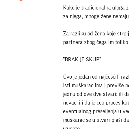
Kako je tradicionalna uloga 
za njega, mnoge žene nemaju 
Za razliku od žena koje strplj
partnera zbog čega im toliko 
"BRAK JE SKUP"
Ovo je jedan od najčešćih ra
isti muškarac ima i previše 
jednu od ove dve stvari: ili 
novac, ili da je ceo proces k
eventualnog preseljenja u već
muškarac se u stvari plaši da
uzmete.