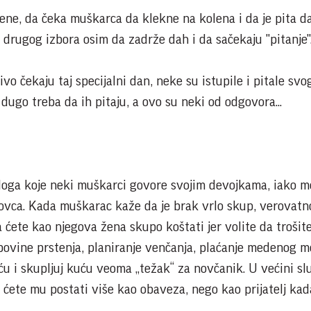
žene, da čeka muškarca da klekne na kolena i da je pita d
drugog izbora osim da zadrže dah i da sačekaju "pitanje"
ivo čekaju taj specijalni dan, neke su istupile i pitale svo
dugo treba da ih pitaju, a ovo su neki od odgovora...
zloga koje neki muškarci govore svojim devojkama, iako m
novca. Kada muškarac kaže da je brak vrlo skup, verovatn
da ćete kao njegova žena skupo koštati jer volite da trošit
upovine prstenja, planiranje venčanja, plaćanje medenog m
u i skupljuj kuću veoma „težak“ za novčanik. U većini sl
 ćete mu postati više kao obaveza, nego kao prijatelj kad