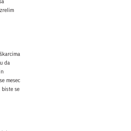
sa
 zrelim
uškarcima
ju da
in
ese mesec
 biste se