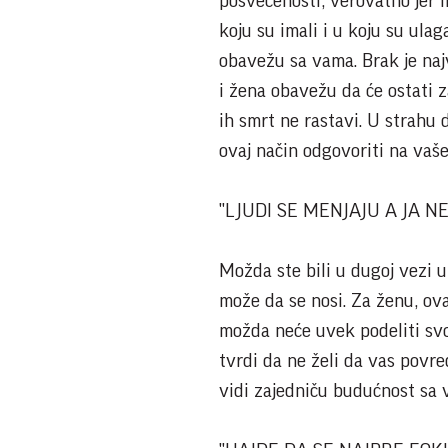
posvećenosti, verovatno jer im
koju su imali i u koju su ula
obavežu sa vama. Brak je naj
i žena obavežu da će ostati z
ih smrt ne rastavi. U strahu
ovaj način odgovoriti na vaše
"LJUDI SE MENJAJU A JA N
Možda ste bili u dugoj vezi u
može da se nosi. Za ženu, ov
možda neće uvek podeliti sv
tvrdi da ne želi da vas povre
vidi zajedniču budućnost sa 