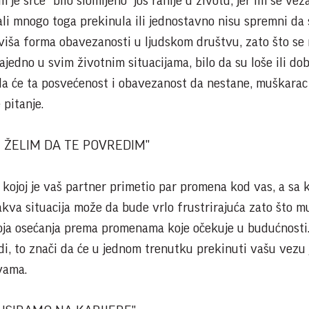
 je srce “bilo slomljeno” još ranije u životu, jer im se vez
gali mnogo toga prekinula ili jednostavno nisu spremni da 
viša forma obavezanosti u ljudskom društvu, zato što se
ajedno u svim životnim situacijama, bilo da su loše ili do
 da će ta posvećenost i obavezanost da nestane, muškarac
 pitanje.
E ŽELIM DA TE POVREDIM"
 kojoj je vaš partner primetio par promena kod vas, a sa 
akva situacija može da bude vrlo frustrirajuća zato što 
oja osećanja prema promenama koje očekuje u budućnosti
di, to znači da će u jednom trenutku prekinuti vašu vezu 
vama.