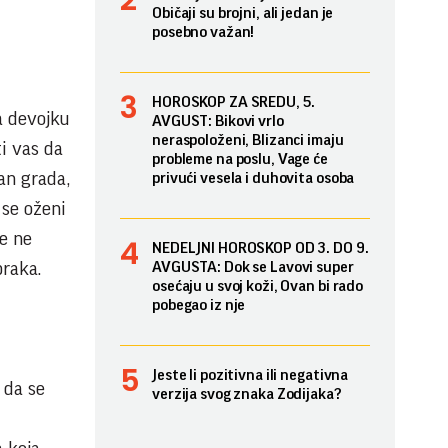
Običaji su brojni, ali jedan je
posebno važan!
HOROSKOP ZA SREDU, 5.
a devojku
AVGUST: Bikovi vrlo
neraspoloženi, Blizanci imaju
ti vas da
probleme na poslu, Vage će
an grada,
privući vesela i duhovita osoba
 se oženi
še ne
NEDELJNI HOROSKOP OD 3. DO 9.
braka.
AVGUSTA: Dok se Lavovi super
osećaju u svoj koži, Ovan bi rado
pobegao iz nje
Jeste li pozitivna ili negativna
 da se
verzija svog znaka Zodijaka?