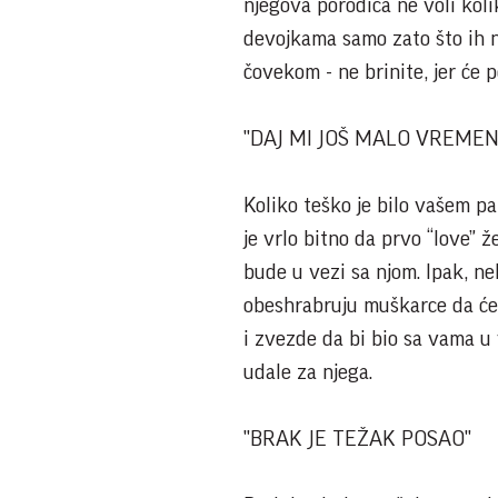
njegova porodica ne voli koli
devojkama samo zato što ih nj
čovekom - ne brinite, jer će p
"DAJ MI JOŠ MALO VREMEN
Koliko teško je bilo vašem p
je vrlo bitno da prvo “love” ž
bude u vezi sa njom. Ipak, ne
obeshrabruju muškarce da će
i zvezde da bi bio sa vama u 
udale za njega.
"BRAK JE TEŽAK POSAO"