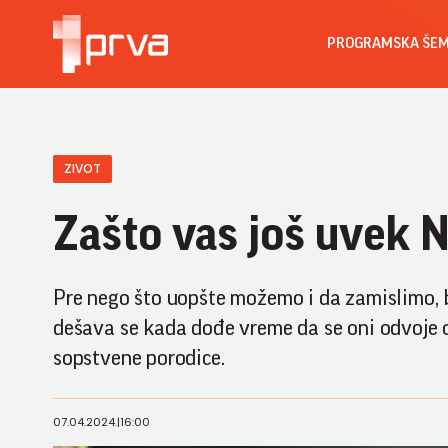
PROGRAMSKA ŠE
ZIVOT
Zašto vas još uvek
Pre nego što uopšte možemo i da zamislimo, br
dešava se kada dođe vreme da se oni odvoje od
sopstvene porodice.
07.04.2024.
|
16:00