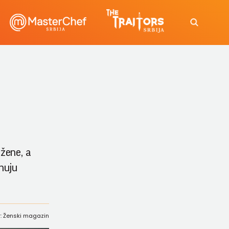
žene, a
nuju
r: Ženski magazin