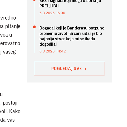
ŠEST signala koji mogu da otkriju
PRELJUBU
6.8.2026. 16:00
a vredno
na pitanje
Događaj koji je Banderasu potpuno
promenio život: Srčani udar je bio
ivoa u
najbolja stvar koja mi se ikada
 verovatno
dogodila!
6.8.2026. 14:42
oj vašeg
POGLEDAJ SVE
 u
 postoji
voli. Kako
ada vas