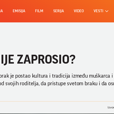
MA
EMISIJA
FILM
SERIJA
VIDEO
VESTI
 NIJE ZAPROSIO?
ak je postao kultura i tradicija između muškarca i 
 svojih roditelja, da pristupe svetom braku i da os
Izvo