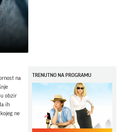
TRENUTNO NA PROGRAMU
vornost na
šnje
u obzir
da ih
 kojeg ne