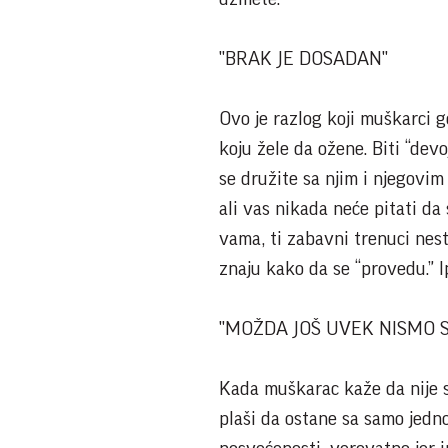
"BRAK JE DOSADAN"
Ovo je razlog koji muškarci 
koju žele da ožene. Biti “dev
se družite sa njim i njegovim
ali vas nikada neće pitati da
vama, ti zabavni trenuci nest
znaju kako da se “provedu.” I
"MOŽDA JOŠ UVEK NISMO 
Kada muškarac kaže da nije s
plaši da ostane sa samo jedno