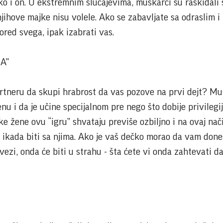
ko i on. U ekstremnim slučajevima, muškarci su raskidali 
ihove majke nisu volele. Ako se zabavljate sa odraslim i
ored svega, ipak izabrati vas.
A"
artneru da skupi hrabrost da vas pozove na prvi dejt? M
enu i da je učine specijalnom pre nego što dobije privilegi
ke žene ovu “igru” shvataju previše ozbiljno i na ovaj nač
 ikada biti sa njima. Ako je vaš dečko morao da vam don
vezi, onda će biti u strahu - šta ćete vi onda zahtevati da