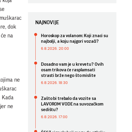
a koja
se
 muškarac
NAJNOVIJE
bre, dok
 će na
Horoskop za volanom: Koji znaci su
najbolji, a koju najgori vozači?
6.8.2026. 20:00
Dosadno vam je u krevetu? Ovih
osam trikova će rasplamsati
strasti brže nego što mislite
kojima ne
6.8.2026. 18:30
muškarac
. Kada
Zašto bi trebalo da vozite sa
LAVOROM VODE na suvozačkom
jer ne
sedištu?
6.8.2026. 17:00