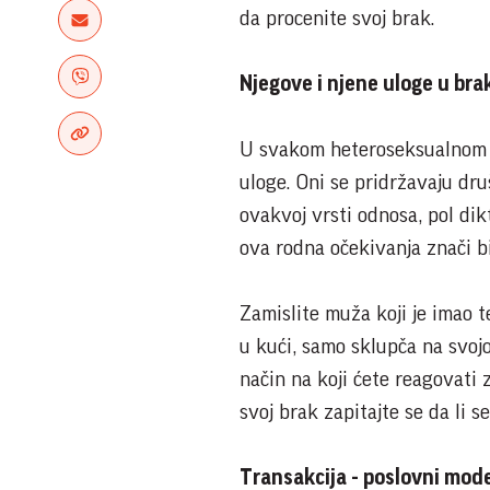
da procenite svoj brak.
Njegove i njene uloge u bra
U svakom heteroseksualnom b
uloge. Oni se pridržavaju dr
ovakvoj vrsti odnosa, pol dik
ova rodna očekivanja znači b
Zamislite muža koji je imao 
u kući, samo sklupča na svojo
način na koji ćete reagovati 
svoj brak zapitajte se da li s
Transakcija - poslovni mod