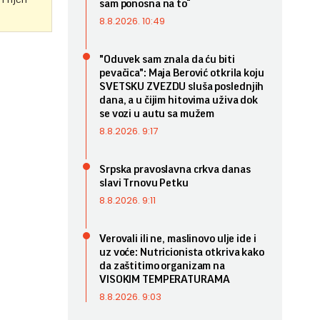
sam ponosna na to“
8.8.2026. 10:49
"Oduvek sam znala da ću biti
pevačica": Maja Berović otkrila koju
SVETSKU ZVEZDU sluša poslednjih
dana, a u čijim hitovima uživa dok
se vozi u autu sa mužem
8.8.2026. 9:17
Srpska pravoslavna crkva danas
slavi Trnovu Petku
8.8.2026. 9:11
Verovali ili ne, maslinovo ulje ide i
uz voće: Nutricionista otkriva kako
da zaštitimo organizam na
VISOKIM TEMPERATURAMA
8.8.2026. 9:03