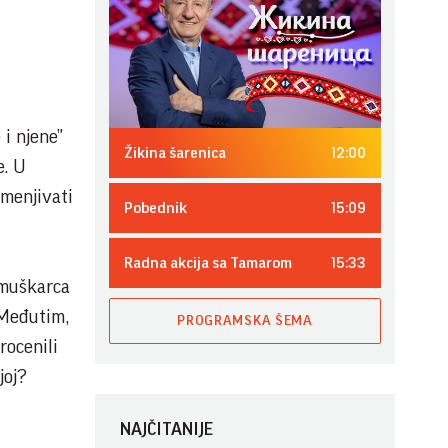
i njene”
12:00
Žikina šarenica
e. U
imenjivati
15:09
Pobednik
15:33
Radna akcija sa Tamarom
 muškarca
 Međutim,
PROGRAMSKA ŠEMA
rocenili
joj?
NAJČITANIJE