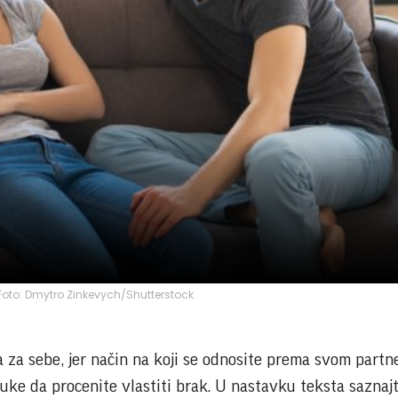
 Foto: Dmytro Zinkevych/Shutterstock
 za sebe, jer način na koji se odnosite prema svom partner
ruke da procenite vlastiti brak. U nastavku teksta saznaj