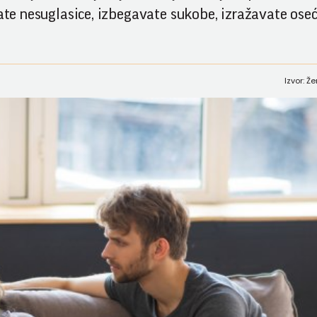
vate nesuglasice, izbegavate sukobe, izražavate oseć
Izvor: Ž