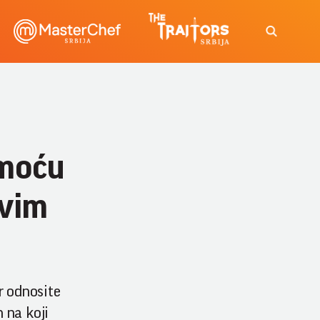
omoću
avim
r odnosite
 na koji