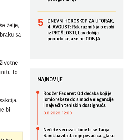
DNEVNI HOROSKOP ZA UTORAK,
e želje,
4. AVGUST: Rak razmišlja o osobi
iz PROŠLOSTI, Lav dobija
 braku sa
ponudu koja se ne ODBIJA
 životne
niti. To
NAJNOVIJE
Rodžer Federer: Od dečaka koji je
lomio rekete do simbola elegancije
sakcija.
i najvećih teniskih dostignuća
ne bi
8.8.2026. 12:00
Nećete verovati čime bi se Tanja
Savić bavila da nije pevačica: „Jako
 i njen