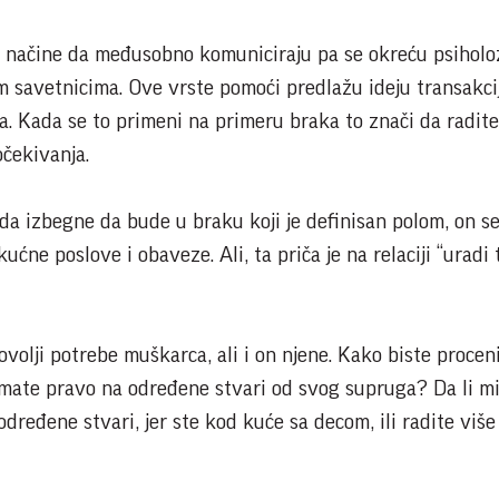
e načine da međusobno komuniciraju pa se okreću psiholo
m savetnicima. Ove vrste pomoći predlažu ideju transakcij
a. Kada se to primeni na primeru braka to znači da radite
čekivanja.
a izbegne da bude u braku koji je definisan polom, on s
ćne poslove i obaveze. Ali, ta priča je na relaciji “uradi t
volji potrebe muškarca, ali i on njene. Kako biste proceni
 imate pravo na određene stvari od svog supruga? Da li mi
određene stvari, jer ste kod kuće sa decom, ili radite viš