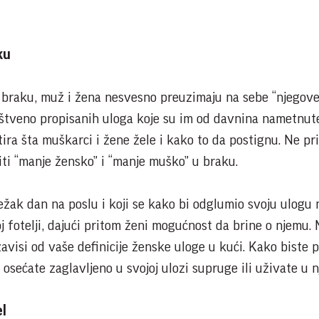
ku
raku, muž i žena nesvesno preuzimaju na sebe “njegove 
uštveno propisanih uloga koje su im od davnina nametnut
tira šta muškarci i žene žele i kako to da postignu. Ne pr
iti “manje žensko” i “manje muško” u braku.
težak dan na poslu i koji se kako bi odglumio svoju ulogu
j fotelji, dajući pritom ženi mogućnost da brine o njemu.
zavisi od vaše definicije ženske uloge u kući. Kako biste p
e osećate zaglavljeno u svojoj ulozi supruge ili uživate u n
el