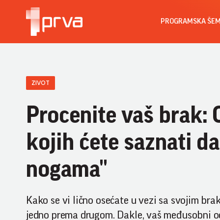
PROGRAMSKA ŠE
ZIVOT
Procenite vaš brak
kojih ćete saznati da
nogama"
Kako se vi lično osećate u vezi sa svojim bra
jedno prema drugom. Dakle, vaš međusobni odno