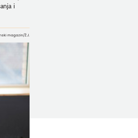
anja i
enski magazin/Ž.J.