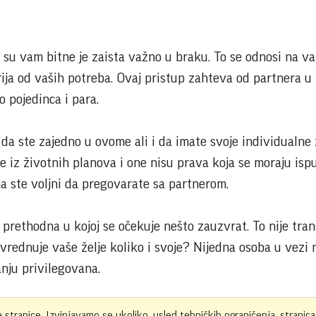
su vam bitne je zaista važno u braku. To se odnosi na vaš
ija od vaših potreba. Ovaj pristup zahteva od partnera u
 pojedinca i para.
 da ste zajedno u ovome ali i da imate svoje individualne
ze iz životnih planova i one nisu prava koja se moraju ispu
ima ste voljni da pregovarate sa partnerom.
prethodna u kojoj se očekuje nešto zauzvrat. To nije tran
 vrednuje vaše želje koliko i svoje? Nijedna osoba u vezi 
nju privilegovana.
e stranice. Izvinjavamo se ukoliko, usled tehničkih ograničenja, stranica