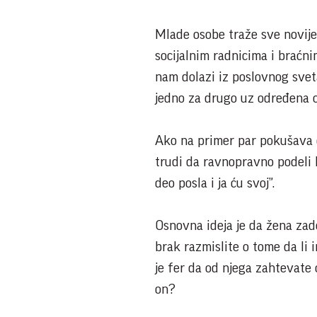
Mlade osobe traže sve novij
socijalnim radnicima i braćni
nam dolazi iz poslovnog svet
jedno za drugo uz određena o
Ako na primer par pokušava d
trudi da ravnopravno podeli ku
deo posla i ja ću svoj”.
Osnovna ideja je da žena zado
brak razmislite o tome da li
je fer da od njega zahtevate 
on?