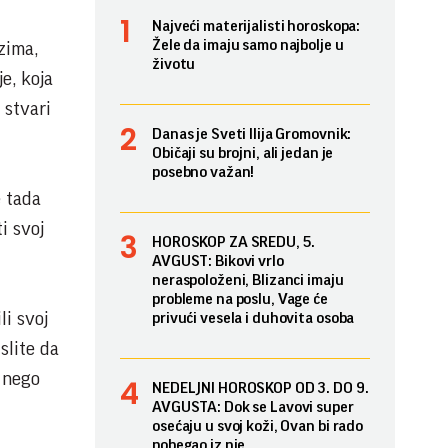
Najveći materijalisti horoskopa:
Žele da imaju samo najbolje u
zima,
životu
e, koja
 stvari
Danas je Sveti Ilija Gromovnik:
Običaji su brojni, ali jedan je
posebno važan!
e tada
i svoj
HOROSKOP ZA SREDU, 5.
AVGUST: Bikovi vrlo
neraspoloženi, Blizanci imaju
probleme na poslu, Vage će
li svoj
privući vesela i duhovita osoba
slite da
e nego
NEDELJNI HOROSKOP OD 3. DO 9.
AVGUSTA: Dok se Lavovi super
osećaju u svoj koži, Ovan bi rado
pobegao iz nje