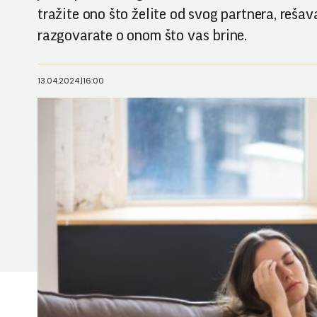
tražite ono što želite od svog partnera, reša
razgovarate o onom što vas brine.
13.04.2024.
|
16:00