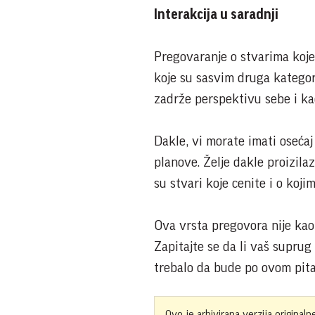
Interakcija u saradnji
Pregovaranje o stvarima koje 
koje su sasvim druga kategor
zadrže perspektivu sebe i kao
Dakle, vi morate imati osećaj
planove. Želje dakle proizila
su stvari koje cenite i o koj
Ova vrsta pregovora nije kao 
Zapitajte se da li vaš suprug
trebalo da bude po ovom pita
Ovo je arhivirana verzija originaln