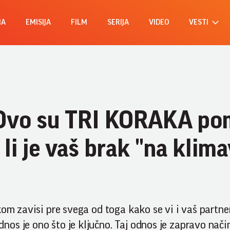
MA
EMISIJA
FILM
SERIJA
VIDEO
VESTI
: Ovo su TRI KORAKA p
 li je vaš brak "na klim
kom zavisi pre svega od toga kako se vi i vaš partne
s je ono što je ključno. Taj odnos je zapravo način