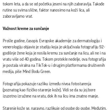
tokom leta, a da se od početka jeseni na njih zaboravlja. Takođe
rutine su svima slične, faktor nanosimo na koži lica, ali
zaboravljamo vrat.
Važnost kreme za sunčanje
Prošle godine, časopis Evropske akademije za dermatologiju i
venerologiju objavio je studiju koja je uključivala fotografiju 92-
godišnje žene koja je nosila kremu za sunčanje na licu, ali ne i na
vratu više od 40 godina. Tokom protekle nedelje, ova fotografija
je postala viralna na TikTok-u i drugim platformama društvenih
medija, piše Mind Bodu Green.
Fotografija pokazuje razliku između nivoa fotostarenja
(poznatog kao fizičko starenje kože). Vidi se da su joj bore
izuzetno izražene na vratu, dok ih na licu ima znatno manje.
Starenje kože se, naravno, razlikuje od osobe do osobe. Međutim,