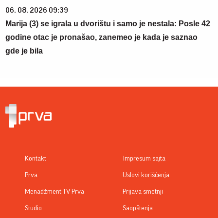
06. 08. 2026 09:39
Marija (3) se igrala u dvorištu i samo je nestala: Posle 42
godine otac je pronašao, zanemeo je kada je saznao
gde je bila
Kontakt
Impresum sajta
Prva
Uslovi korišćenja
Menadžment TV Prva
Prijava smetnji
Studio
Saopštenja