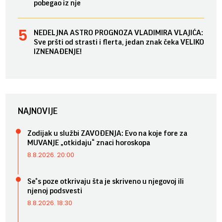
pobegao iz nje
NEDELJNA ASTRO PROGNOZA VLADIMIRA VLAJIĆA:
Sve pršti od strasti i flerta, jedan znak čeka VELIKO
IZNENAĐENJE!
NAJNOVIJE
Zodijak u službi ZAVOĐENJA: Evo na koje fore za
MUVANJE „otkidaju“ znaci horoskopa
8.8.2026. 20:00
Se*s poze otkrivaju šta je skriveno u njegovoj ili
njenoj podsvesti
8.8.2026. 18:30