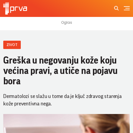
ZIVOT
Greška u negovanju kože koju
većina pravi, a utiče na pojavu
bora
Dermatolozi se slažu u tome da je ključ zdravog starenja
kože preventivna nega.