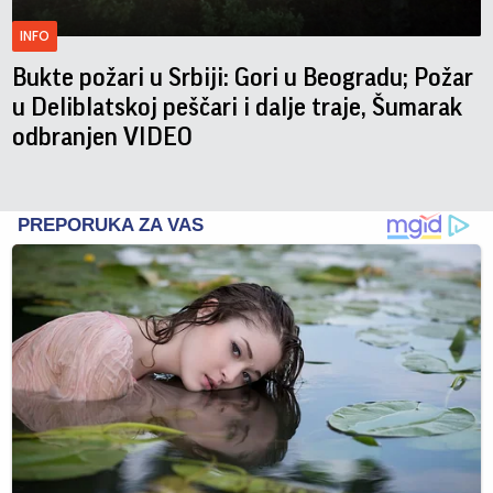
INFO
Bukte požari u Srbiji: Gori u Beogradu; Požar
u Deliblatskoj peščari i dalje traje, Šumarak
odbranjen VIDEO