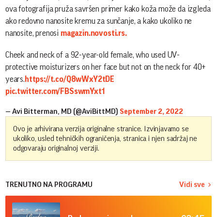
ova fotografija pruža savršen primer kako koža može da izgleda
ako redovno nanosite kremu za sunčanje, a kako ukoliko ne
nanosite, prenosi
magazin.novosti.rs.
Cheek and neck of a 92-year-old female, who used UV-
protective moisturizers on her face but not on the neck for 40+
years.
https://t.co/Q8wWxY2tDE
pic.twitter.com/FBSswmYxt1
— Avi Bitterman, MD (@AviBittMD)
September 2, 2022
Ovo je arhivirana verzija originalne stranice. Izvinjavamo se
ukoliko, usled tehničkih ograničenja, stranica i njen sadržaj ne
odgovaraju originalnoj verziji.
TRENUTNO NA PROGRAMU
Vidi sve