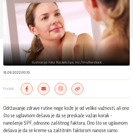
Ilustracija Foto: Rocketclips, Inc./Shutterstock
15.09.2022.
|
10:10
Podeli:
Održavanje zdrave rutine nege kože je od velike važnosti, ali ono
što se uglavnom dešava je da se preskače važan korak -
nanošenje SPF, odnosno zaštitnog faktora. Ono što se uglavnom
dešava je da se kreme sa zaštitnim faktorom nanose samo