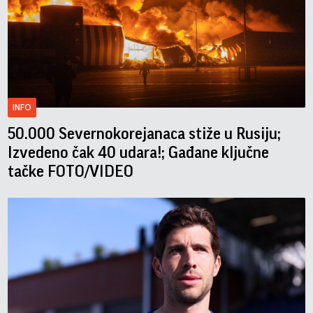
INFO
50.000 Severnokorejanaca stiže u Rusiju;
Izvedeno čak 40 udara!; Gađane ključne
tačke FOTO/VIDEO