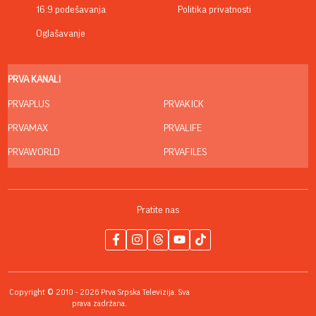
16:9 podešavanja
Politika privatnosti
Oglašavanje
PRVA KANALI
PRVAPLUS
PRVAKICK
PRVAMAX
PRVALIFE
PRVAWORLD
PRVAFILES
Pratite nas
Copyright © 2010 - 2026 Prva Srpska Televizija. Sva
prava zadržana.