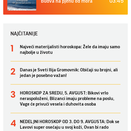
03:45
Budva na pjenu od mora
NAJČITANIJE
Najveći materijalisti horoskopa: Žele da imaju samo
najbolje u životu
Danas je Sveti Ilija Gromovnik: Običaji su brojni, ali
jedan je posebno važan!
HOROSKOP ZA SREDU, 5. AVGUST: Bikovi vrlo
neraspoloženi, Blizanci imaju probleme na poslu,
Vage će privući vesela i duhovita osoba
NEDELJNI HOROSKOP OD 3. DO 9. AVGUSTA: Dok se
Lavovi super osećaju u svoj koži, Ovan bi rado