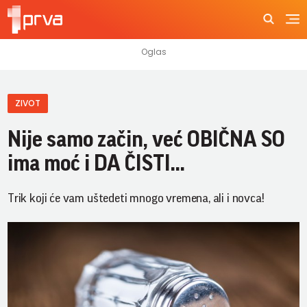
ZIVOT
Nije samo začin, već OBIČNA SO
ima moć i DA ČISTI...
Trik koji će vam uštedeti mnogo vremena, ali i novca!