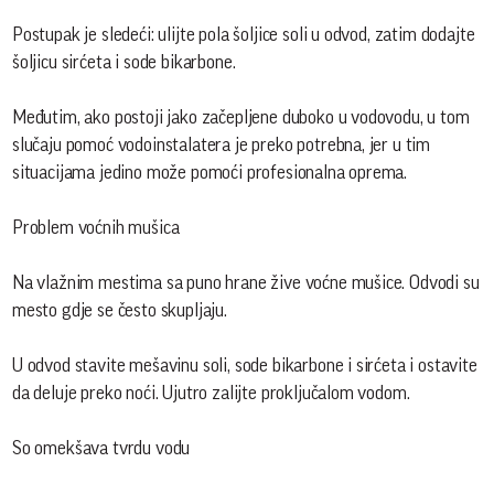
Postupak je sledeći: ulijte pola šoljice soli u odvod, zatim dodajte
šoljicu sirćeta i sode bikarbone.
Međutim, ako postoji jako začepljene duboko u vodovodu, u tom
slučaju pomoć vodoinstalatera je preko potrebna, jer u tim
situacijama jedino može pomoći profesionalna oprema.
Problem voćnih mušica
Na vlažnim mestima sa puno hrane žive voćne mušice. Odvodi su
mesto gdje se često skupljaju.
U odvod stavite mešavinu soli, sode bikarbone i sirćeta i ostavite
da deluje preko noći. Ujutro zalijte proključalom vodom.
So omekšava tvrdu vodu