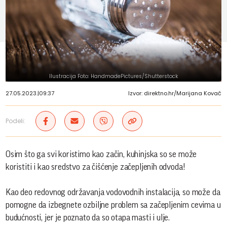
Ilustracija Foto: HandmadePictures/Shutterstock
27.05.2023.
|
09:37
Izvor: direktno.hr/Marijana Kovač
Podeli:
Osim što ga svi koristimo kao začin, kuhinjska so se može
koristiti i kao sredstvo za čišćenje začepljenih odvoda!
Kao deo redovnog održavanja vodovodnih instalacija, so može da
pomogne da izbegnete ozbiljne problem sa začepljenim cevima u
budućnosti, jer je poznato da so otapa masti i ulje.