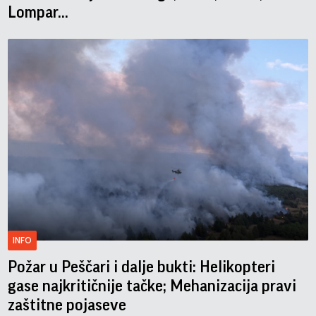
Lompar...
INFO
Požar u Peščari i dalje bukti: Helikopteri
gase najkritičnije tačke; Mehanizacija pravi
zaštitne pojaseve