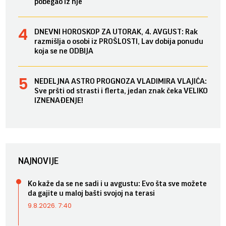
pobegao iz nje
DNEVNI HOROSKOP ZA UTORAK, 4. AVGUST: Rak
razmišlja o osobi iz PROŠLOSTI, Lav dobija ponudu
koja se ne ODBIJA
NEDELJNA ASTRO PROGNOZA VLADIMIRA VLAJIĆA:
Sve pršti od strasti i flerta, jedan znak čeka VELIKO
IZNENAĐENJE!
NAJNOVIJE
Ko kaže da se ne sadi i u avgustu: Evo šta sve možete
da gajite u maloj bašti svojoj na terasi
9.8.2026. 7:40