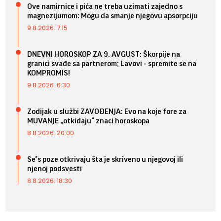
Ove namirnice i pića ne treba uzimati zajedno s
magnezijumom: Mogu da smanje njegovu apsorpciju
9.8.2026. 7:15
DNEVNI HOROSKOP ZA 9. AVGUST: Škorpije na
granici svađe sa partnerom; Lavovi - spremite se na
KOMPROMIS!
9.8.2026. 6:30
Zodijak u službi ZAVOĐENJA: Evo na koje fore za
MUVANJE „otkidaju“ znaci horoskopa
8.8.2026. 20:00
Se*s poze otkrivaju šta je skriveno u njegovoj ili
njenoj podsvesti
8.8.2026. 18:30