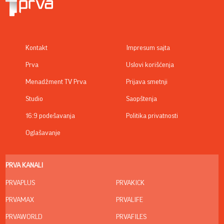
Kontakt
Impresum sajta
Prva
Uslovi korišćenja
Menadžment TV Prva
Prijava smetnji
Studio
Saopštenja
16:9 podešavanja
Politika privatnosti
Oglašavanje
PRVA KANALI
PRVAPLUS
PRVAKICK
PRVAMAX
PRVALIFE
PRVAWORLD
PRVAFILES