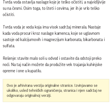
Tvrda voda ostavlja naslage koje je teško očistiti, a najvidljivije
su na česmi. Osim toga, to šteti i cevima, jer ih je vrlo teško
očistiti.
Tvrda voda je voda koja ima visok sadržaj minerala. Nastaje
kada voda procuri kroz naslage kamenca, koje se uglavnom
sastoje od kalcijumovih i magnezijum karbonata, bikarbonata i
sulfata.
Rešenje: stavite malo soli u odvod i ostavite da odstoji preko
noći. Na taj način možete da produžite vek trajanja kuhinjske
opreme i one u kupatilu.
Ovo je arhivirana verzija originalne stranice. Izvinjavamo se
ukoliko, usled tehničkih ograničenja, stranica i njen sadržaj ne
odgovaraju originalnoj verziji.