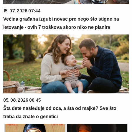
15. 07. 2026 07:44
Većina građana izgubi novac pre nego što stigne na
letovanje - ovih 7 troškova skoro niko ne planira
05. 08. 2026 06:45
Šta dete nasleđuje od oca, a šta od majke? Sve što
treba da znate o genetici