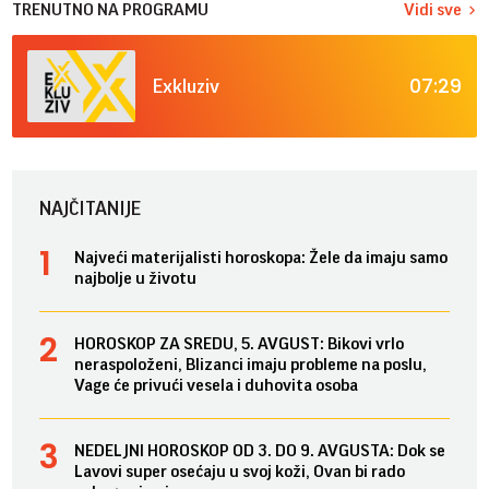
TRENUTNO NA PROGRAMU
Vidi sve
07:29
Exkluziv
NAJČITANIJE
Najveći materijalisti horoskopa: Žele da imaju samo
najbolje u životu
HOROSKOP ZA SREDU, 5. AVGUST: Bikovi vrlo
neraspoloženi, Blizanci imaju probleme na poslu,
Vage će privući vesela i duhovita osoba
NEDELJNI HOROSKOP OD 3. DO 9. AVGUSTA: Dok se
Lavovi super osećaju u svoj koži, Ovan bi rado