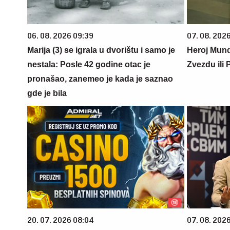
06. 08. 2026 09:39
07. 08. 2026
Marija (3) se igrala u dvorištu i samo je
Heroj Mundi
nestala: Posle 42 godine otac je
Zvezdu ili 
pronašao, zanemeo je kada je saznao
gde je bila
20. 07. 2026 08:04
07. 08. 2026