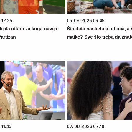
 12:25
05. 08. 2026 06:45
jala otkrio za koga navija,
Šta dete nasleđuje od oca, a 
Partizan
majke? Sve što treba da znate
 11:45
07. 08. 2026 07:10