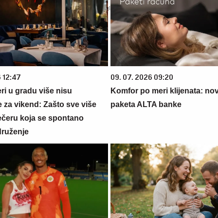
6 12:47
09. 07. 2026 09:20
ri u gradu više nisu
Komfor po meri klijenata: nova
 za vikend: Zašto sve više
paketa ALTA banke
večeru koja se spontano
druženje