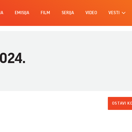
MA
EMISIJA
FILM
SERIJA
VIDEO
VESTI
2024.
OSTAVI K