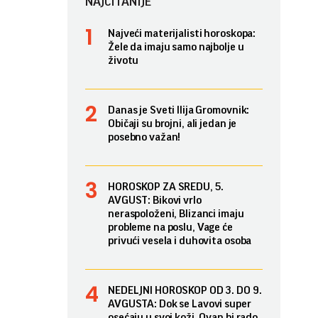
NAJČITANIJE
Najveći materijalisti horoskopa:
Žele da imaju samo najbolje u
životu
Danas je Sveti Ilija Gromovnik:
Običaji su brojni, ali jedan je
posebno važan!
HOROSKOP ZA SREDU, 5.
AVGUST: Bikovi vrlo
neraspoloženi, Blizanci imaju
probleme na poslu, Vage će
privući vesela i duhovita osoba
NEDELJNI HOROSKOP OD 3. DO 9.
AVGUSTA: Dok se Lavovi super
osećaju u svoj koži, Ovan bi rado