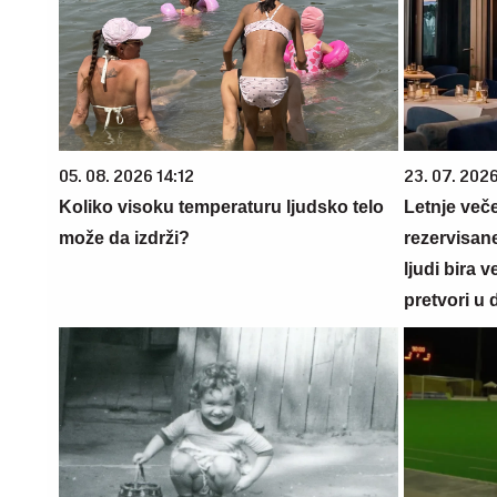
05. 08. 2026 14:12
23. 07. 202
Koliko visoku temperaturu ljudsko telo
Letnje veče
može da izdrži?
rezervisane
ljudi bira 
pretvori u 