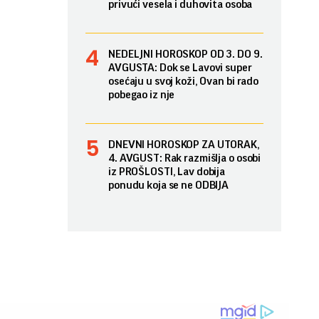
privući vesela i duhovita osoba
NEDELJNI HOROSKOP OD 3. DO 9.
AVGUSTA: Dok se Lavovi super
osećaju u svoj koži, Ovan bi rado
pobegao iz nje
DNEVNI HOROSKOP ZA UTORAK,
4. AVGUST: Rak razmišlja o osobi
iz PROŠLOSTI, Lav dobija
ponudu koja se ne ODBIJA