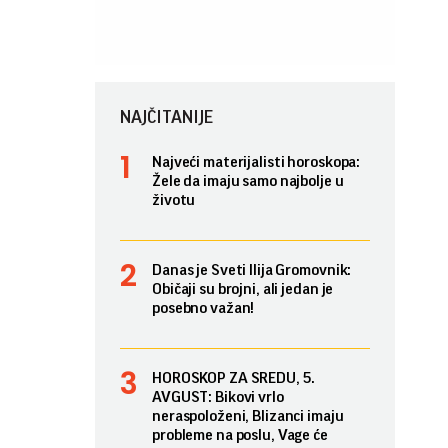
NAJČITANIJE
Najveći materijalisti horoskopa:
Žele da imaju samo najbolje u
životu
Danas je Sveti Ilija Gromovnik:
Običaji su brojni, ali jedan je
posebno važan!
HOROSKOP ZA SREDU, 5.
AVGUST: Bikovi vrlo
neraspoloženi, Blizanci imaju
probleme na poslu, Vage će