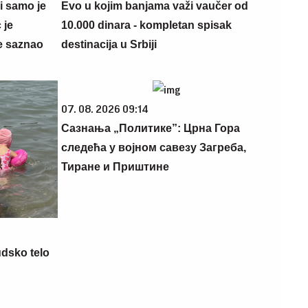
 i samo je
Evo u kojim banjama važi vaučer od
 je
10.000 dinara - kompletan spisak
e saznao
destinacija u Srbiji
07. 08. 2026 09:14
Сазнања „Политике”: Црна Гора
следећа у војном савезу Загреба,
Тиране и Приштине
udsko telo