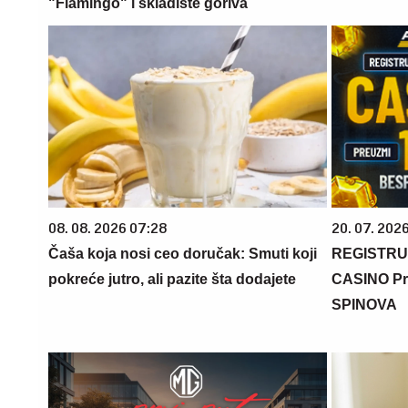
"Flamingo" i skladište goriva
08. 08. 2026 07:28
20. 07. 202
Čaša koja nosi ceo doručak: Smuti koji
REGISTRU
pokreće jutro, ali pazite šta dodajete
CASINO Pr
SPINOVA