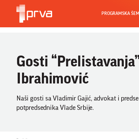
PROGRAMSKA ŠE
Gosti “Prelistavanja”
Ibrahimović
Naši gosti sa Vladimir Gajić, advokat i preds
potpredsednika Vlade Srbije.