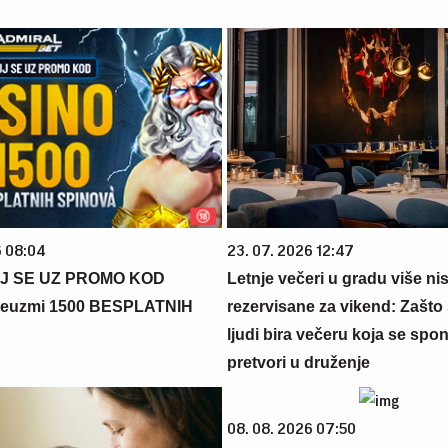
6 08:04
23. 07. 2026 12:47
J SE UZ PROMO KOD
Letnje večeri u gradu više ni
euzmi 1500 BESPLATNIH
rezervisane za vikend: Zašto 
ljudi bira večeru koja se spo
pretvori u druženje
08. 08. 2026 07:50