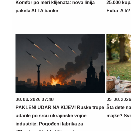
Komfor po meri klijenata: nova linija
25.000 kup
paketa ALTA banke
Extra. A ti
08. 08. 2026 07:48
05. 08. 202
PAKLENI UDAR NA KIJEV! Ruske trupe
Šta dete na
udarile po srcu ukrajinske vojne
majke? Sve 
industrije: Pogođeni fabrika za