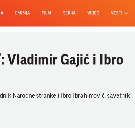
MA
EMISIJA
FILM
SERIJA
VIDEO
VESTI
: Vladimir Gajić i Ibro
ednik Narodne stranke i Ibro Ibrahimović, savetnik