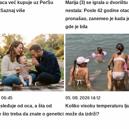
aca već kupuje uz PerSu
Marija (3) se igrala u dvorištu
? Saznaj više
nestala: Posle 42 godine otac
pronašao, zanemeo je kada j
gde je bila
6 06:45
05. 08. 2026 14:12
sleđuje od oca, a šta od
Koliko visoku temperaturu lj
što treba da znate o genetici
može da izdrži?