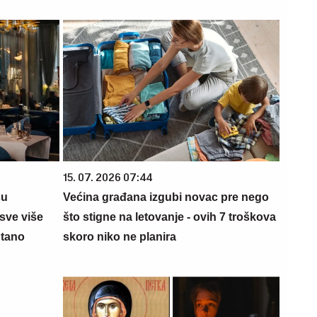
15. 07. 2026 07:44
su
Većina građana izgubi novac pre nego
sve više
što stigne na letovanje - ovih 7 troškova
ntano
skoro niko ne planira