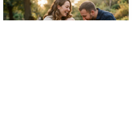
05. 08. 2026 06:45
Šta dete nasleđuje od oca, a šta od majke? Sve što
treba da znate o genetici