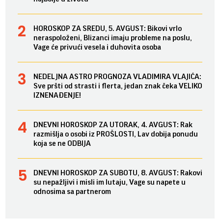
HOROSKOP ZA SREDU, 5. AVGUST: Bikovi vrlo
neraspoloženi, Blizanci imaju probleme na poslu,
Vage će privući vesela i duhovita osoba
NEDELJNA ASTRO PROGNOZA VLADIMIRA VLAJIĆA:
Sve pršti od strasti i flerta, jedan znak čeka VELIKO
IZNENAĐENJE!
DNEVNI HOROSKOP ZA UTORAK, 4. AVGUST: Rak
razmišlja o osobi iz PROŠLOSTI, Lav dobija ponudu
koja se ne ODBIJA
DNEVNI HOROSKOP ZA SUBOTU, 8. AVGUST: Rakovi
su nepažljivi i misli im lutaju, Vage su napete u
odnosima sa partnerom