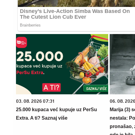
03. 08. 2026 07:31
06. 08. 202
25.000 kupaca već kupuje uz PerSu
Marija (3) 
Extra. A ti? Saznaj više
nestala: Po
pronašao, 
gde je bila