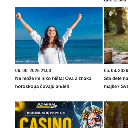
06. 08. 2026 21:00
05. 08. 202
Ne može im niko ništa: Ova 2 znaka
Šta dete na
horoskopa čuvaju anđeli
majke? Sve 