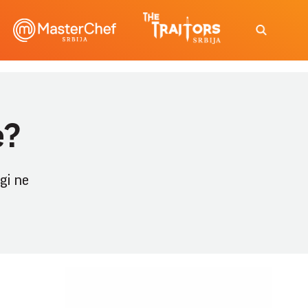
e?
gi ne