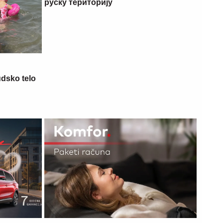
руску територију
udsko telo