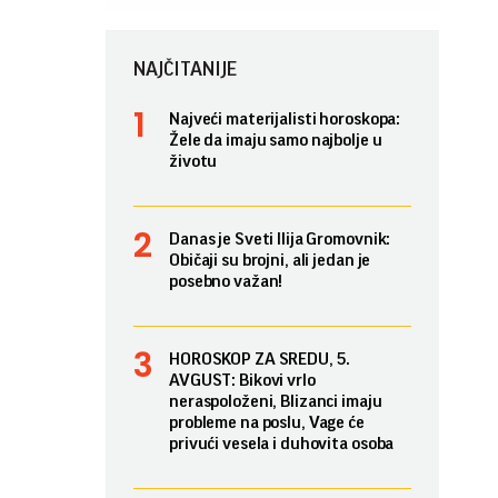
NAJČITANIJE
Najveći materijalisti horoskopa:
Žele da imaju samo najbolje u
životu
Danas je Sveti Ilija Gromovnik:
Običaji su brojni, ali jedan je
posebno važan!
HOROSKOP ZA SREDU, 5.
AVGUST: Bikovi vrlo
neraspoloženi, Blizanci imaju
probleme na poslu, Vage će
privući vesela i duhovita osoba