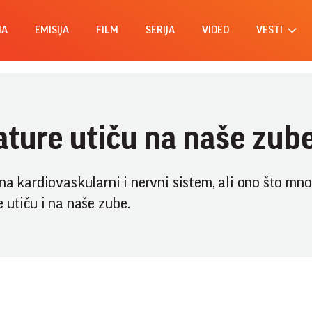
MA
EMISIJA
FILM
SERIJA
VIDEO
VESTI
ture utiču na naše zub
na kardiovaskularni i nervni sistem, ali ono što mno
 utiču i na naše zube.