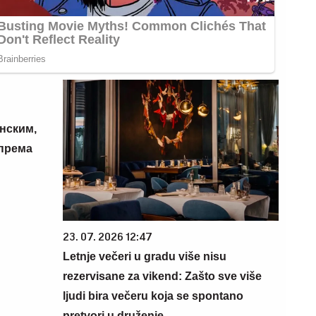
нским,
 према
23. 07. 2026 12:47
Letnje večeri u gradu više nisu
rezervisane za vikend: Zašto sve više
ljudi bira večeru koja se spontano
pretvori u druženje