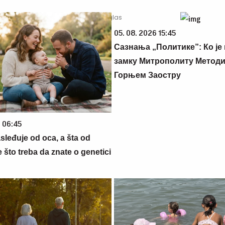
05. 08. 2026 15:45
Сазнања „Политике”: Ко је
замку Митрополиту Методиј
Горњем Заостру
6 06:45
sleđuje od oca, a šta od
što treba da znate o genetici