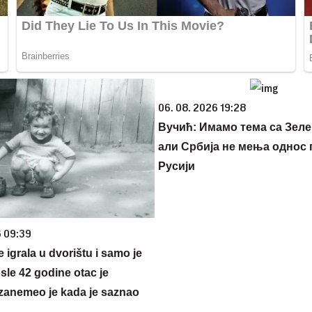
06. 08. 2026 19:28
Вучић: Имамо тема са Зеле
али Србија не мења однос
Русији
6 09:39
se igrala u dvorištu i samo je
sle 42 godine otac je
zanemeo je kada je saznao