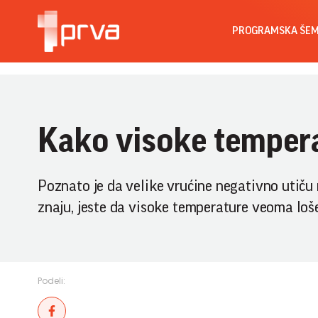
PROGRAMSKA ŠE
Kako visoke tempera
Poznato je da velike vrućine negativno utiču 
znaju, jeste da visoke temperature veoma loše
Podeli: