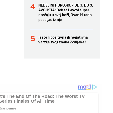
NEDELJNI HOROSKOP OD 3. DO 9.
AVGUSTA: Dok se Lavovi super
osećaju u svoj koži, Ovan bi rado
pobegao iz nje
Jeste li pozitivna ili negativna
verzija svog znaka Zodijaka?