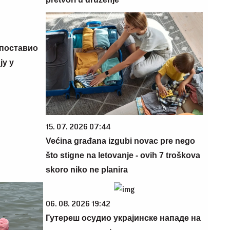
 поставио
у у
15. 07. 2026 07:44
Većina građana izgubi novac pre nego
što stigne na letovanje - ovih 7 troškova
skoro niko ne planira
06. 08. 2026 19:42
Гутереш осудио украјинске нападе на