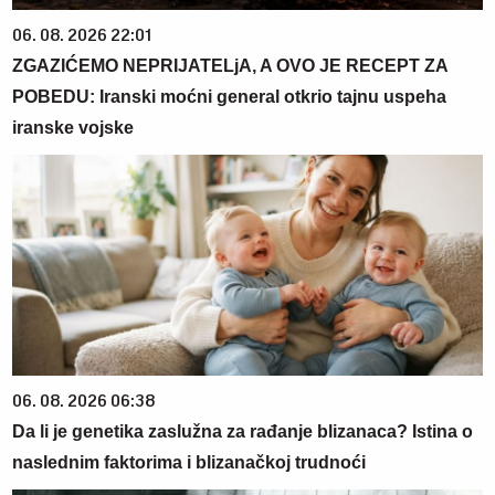
06. 08. 2026 22:01
ZGAZIĆEMO NEPRIJATELjA, A OVO JE RECEPT ZA
POBEDU: Iranski moćni general otkrio tajnu uspeha
iranske vojske
06. 08. 2026 06:38
Da li je genetika zaslužna za rađanje blizanaca? Istina o
naslednim faktorima i blizanačkoj trudnoći