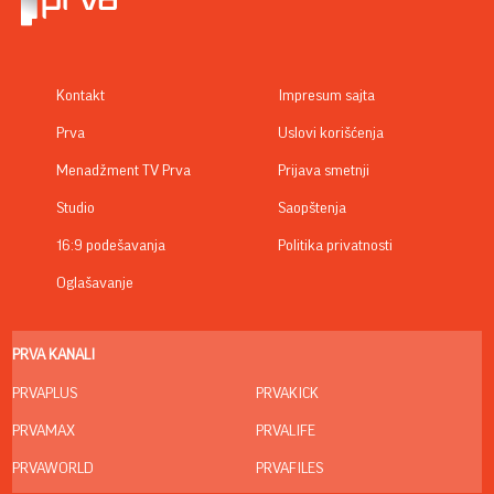
Kontakt
Impresum sajta
Prva
Uslovi korišćenja
Menadžment TV Prva
Prijava smetnji
Studio
Saopštenja
16:9 podešavanja
Politika privatnosti
Oglašavanje
PRVA KANALI
PRVAPLUS
PRVAKICK
PRVAMAX
PRVALIFE
PRVAWORLD
PRVAFILES