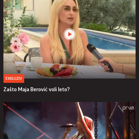
EXKLUZIV
Zašto Maja Berović voli leto?