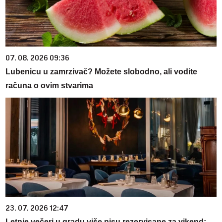
07. 08. 2026 09:36
Lubenicu u zamrzivač? Možete slobodno, ali vodite
računa o ovim stvarima
23. 07. 2026 12:47
Letnje večeri u gradu više nisu rezervisane za vikend: