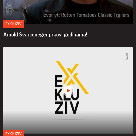
EXKLUZIV
Arnold Švarceneger prkosi godinama!
EXKLUZIV