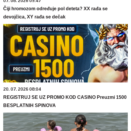
07. 08. 2026 09:47
Čiji hromozom određuje pol deteta? XX rađa se
devojčica, XY rađa se dečak
20. 07. 2026 08:04
REGISTRUJ SE UZ PROMO KOD CASINO Preuzmi 1500
BESPLATNIH SPINOVA