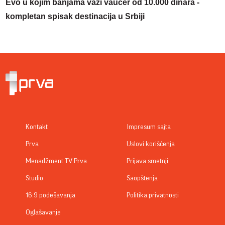
Evo u kojim banjama važi vaučer od 10.000 dinara -
kompletan spisak destinacija u Srbiji
Kontakt
Impresum sajta
Prva
Uslovi korišćenja
Menadžment TV Prva
Prijava smetnji
Studio
Saopštenja
16:9 podešavanja
Politika privatnosti
Oglašavanje