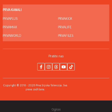
PRVA KANALI
PRVAPLUS
PRVAKICK
PRVAMAX
PRVALIFE
PRVAWORLD
PRVAFILES
Pratite nas
Copyright © 2010 - 2026 Prva Srpska Televizija. Sva
prava zadržana.