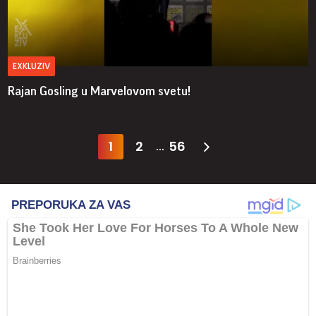
EXKLUZIV
Rajan Gosling u Marvelovom svetu!
1
2
56
...