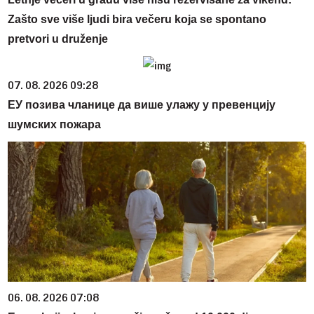
Zašto sve više ljudi bira večeru koja se spontano
pretvori u druženje
07. 08. 2026 09:28
ЕУ позива чланице да више улажу у превенцију
шумских пожара
06. 08. 2026 07:08