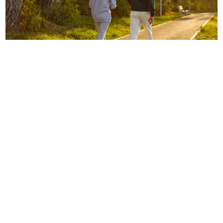
06. 08. 2026 07:08
Evo u kojim banjama važi vaučer od 10.000 dinara -
kompletan spisak destinacija u Srbiji
07. 08. 2026 22:58