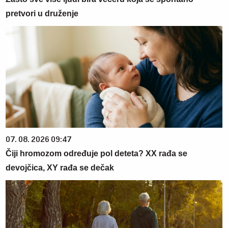
pretvori u druženje
07. 08. 2026 09:47
Čiji hromozom određuje pol deteta? XX rađa se
devojčica, XY rađa se dečak