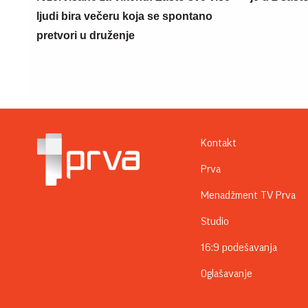
ljudi bira večeru koja se spontano
pretvori u druženje
Kontakt
Prva
Menadžment TV Prva
Studio
16:9 podešavanja
Oglašavanje