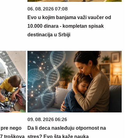
06. 08. 2026 07:08
Evo u kojim banjama važi vaučer od
10.000 dinara - kompletan spisak
destinacija u Srbiji
09. 08. 2026 06:26
 pre nego
Da li deca nasleđuju otpornost na
 7 troškova
stres? Evo šta kaže nauka