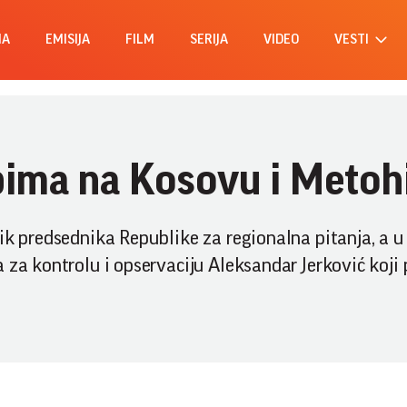
MA
EMISIJA
FILM
SERIJA
VIDEO
VESTI
ima na Kosovu i Metohi
nik predsednika Republike za regionalna pitanja, a 
 za kontrolu i opservaciju Aleksandar Jerković koji 