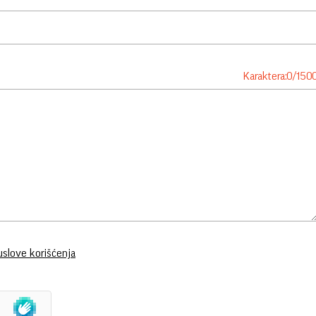
Karaktera:
0
/
150
uslove korišćenja