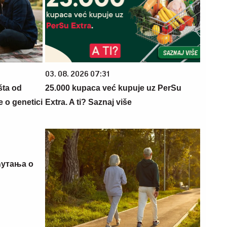
03. 08. 2026 07:31
šta od
25.000 kupaca već kupuje uz PerSu
 o genetici
Extra. A ti? Saznaj više
ћутања о