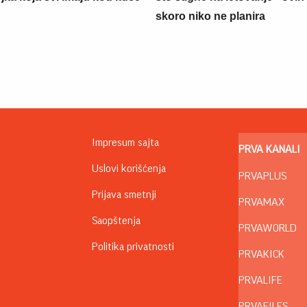
skoro niko ne planira
Impresum sajta
PRVA KANALI
Uslovi korišćenja
PRVAPLUS
Prijava smetnji
PRVAMAX
Saopštenja
PRVAWORLD
Politika privatnosti
PRVAKICK
PRVALIFE
PRVAFILES