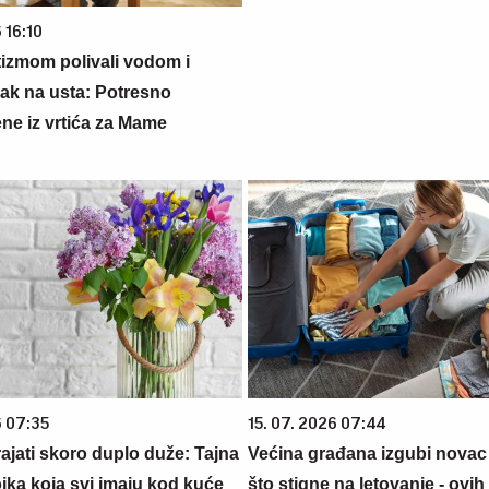
 16:10
tizmom polivali vodom i
lak na usta: Potresno
ne iz vrtića za Mame
6 07:35
15. 07. 2026 07:44
ajati skoro duplo duže: Tajna
Većina građana izgubi novac
ojka koja svi imaju kod kuće
što stigne na letovanje - ovih