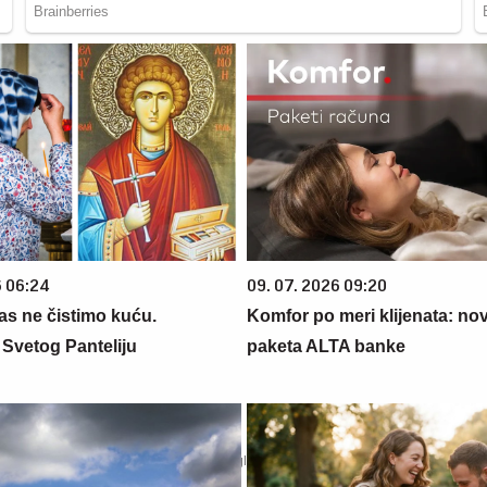
6 06:24
09. 07. 2026 09:20
s ne čistimo kuću.
Komfor po meri klijenata: nova
Svetog Panteliju
paketa ALTA banke