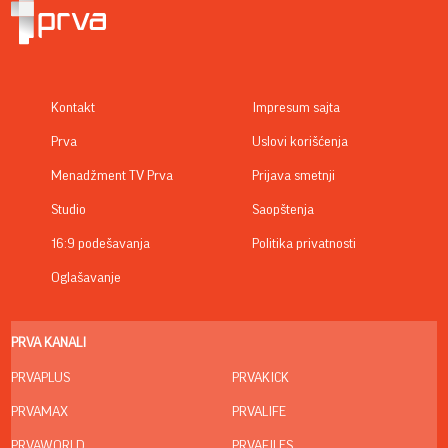
Kontakt
Impresum sajta
Prva
Uslovi korišćenja
Menadžment TV Prva
Prijava smetnji
Studio
Saopštenja
16:9 podešavanja
Politika privatnosti
Oglašavanje
PRVA KANALI
PRVAPLUS
PRVAKICK
PRVAMAX
PRVALIFE
PRVAWORLD
PRVAFILES